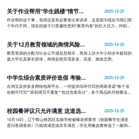
关于作业帮用“学生跳楼”情节出
2025-12-25
题事件的教育警示
作业帮的这个事，觉得还是有必要拿出来讲讲，这是因为现在与我们那
个年代不同，现在的孩子们普遍性受到“教育内卷”的巨大压力，抑郁、
焦虑等心理问题可能要比我们想象的还要严重很多。
关于12月教育领域的舆情风险研
2025-12-25
判及处置建议
教育资源的分配与社会公平感息息相关，再加上涉大中小幼全年龄段的
庞大学生及家长群体，舆情必然呈现多发、高发、频发态势。
中学生综合素质评价造假 考验社
2025-12-25
会诚信与契约精神
在淘宝及拼多多网络电商平台，一些提供综评代写的商家承诺“每个省
份都可代写”“原创填写不重复”“包过包拿高分”，多个商品的月销量达
500多份，形成一种产业
校园餐评议只允许满意 这道选择
2025-12-25
题吃相太难看
10月14日，辽宁鞍山铁西区实验学校被曝老师要求《校园餐学生满意
度问卷调查表》只能填满意或非常满意，学生用橡皮擦将选了一般和不
满意的都擦掉。