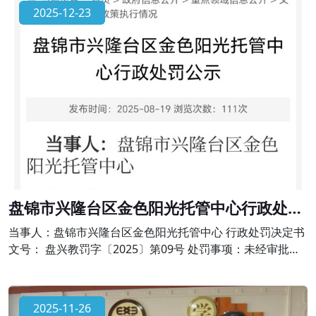
出办学许可范围，有下列行为之一的，由县级以上人民政府
2025-12-23
校外培训主管部门或者其他有关部门责令限期改正，并予以
警告;有违法所得的，退还所收费用后没收违法所得;情节严重
的，责令停止招收学员、吊销许
盘锦市兴隆台区金色阳光托管中心行政处罚
公示
当事人：盘锦市兴隆台区金色阳光托管中心 行政处罚决定书
文号： 盘兴教罚字〔2025〕第09号 处罚事项：未经审批擅
自举办学科类校外培训的违法行为 法律依据：依据《中华人
民共和国民办教育促进法》第六十四条、《校外培训行政处
罚暂行办法》第十七条的规定。对金色阳光托管中心作出责
2025-11-26