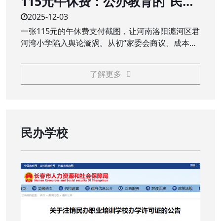
115元午休费：公办教育的“民生
账”不能是“糊涂账”
2025-12-03
一张115元的午休费支付截图，让河南洛阳瀍河区君
河湾小学陷入舆论漩涡。从初“家委会商议、成本价
服务”的回应，到终“全额退费、追责问责”的处理，
这场看似不大的争议，触碰了公众对公办教育公益
了解更多
属性的核心关切，义务教育阶段，本应普惠的校园
服务，岂能成为需要家长额外买单的“收费项目”？
民办学校