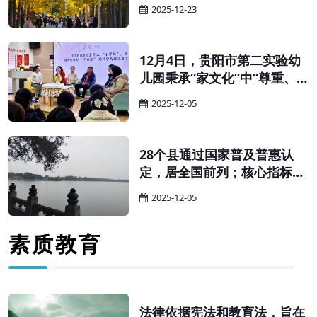
育厅（教委、教育局）、财政
2025-12-23
厅（局）：为贯彻落实《中华
人民共和国学前教育法》，更
好促进学前教育普及普惠安全
12月4日，贵阳市第二实验幼
优质发展，有效降低人民群众
儿园秉承“家文化”中“尊重、
保育教育成本，完善生育支持
和谐、互助”的核心特质，以
2025-12-05
政策体系，经商国家卫生健康
“科学幼小衔接”为核心，举办
委，现就完善幼儿园收费政策
家园共育主题沙龙。活动以
有关事项通知如下。
“家”为纽带搭建高效沟通桥
28个县通过国家普及普惠认
梁，让科学衔接的理念与实践
定，居全国前列；核心指标连
经验在互动中碰撞共鸣，为幼
续多年超全国平均水平——贵
2025-12-05
儿关键期成长筑牢坚实根基。
州学前教育的“强势崛起”，绝
非偶然，而是精准施策、久久
素质教育
为功的必然。其“强”的根源，
藏着三重关键密码。
法律依据宪法和教育法，旨在