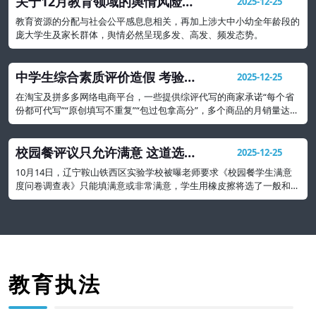
关于12月教育领域的舆情风险研
2025-12-25
判及处置建议
教育资源的分配与社会公平感息息相关，再加上涉大中小幼全年龄段的
庞大学生及家长群体，舆情必然呈现多发、高发、频发态势。
中学生综合素质评价造假 考验社
2025-12-25
会诚信与契约精神
在淘宝及拼多多网络电商平台，一些提供综评代写的商家承诺“每个省
份都可代写”“原创填写不重复”“包过包拿高分”，多个商品的月销量达
500多份，形成一种产业
校园餐评议只允许满意 这道选择
2025-12-25
题吃相太难看
10月14日，辽宁鞍山铁西区实验学校被曝老师要求《校园餐学生满意
度问卷调查表》只能填满意或非常满意，学生用橡皮擦将选了一般和不
满意的都擦掉。
教育执法