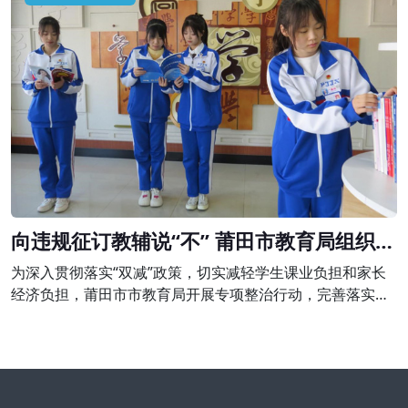
令停止举办学科类培训，并予以警告;退还家长未消课费用
980元并处以2940元的罚款。
向违规征订教辅说“不” 莆田市教育局组织开
展专项整治行动
为深入贯彻落实“双减”政策，切实减轻学生课业负担和家长
经济负担，莆田市市教育局开展专项整治行动，完善落实进
校教辅统一征订机制，坚决向违规征订教辅说“不”。