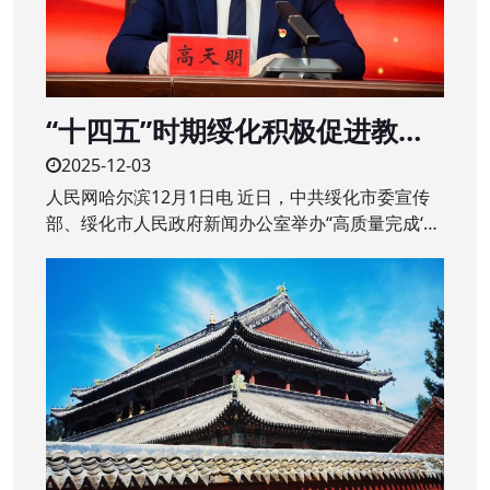
“十四五”时期绥化积极促进教育
质量提升 建设“家门口”的优质学
2025-12-03
校
人民网哈尔滨12月1日电 近日，中共绥化市委宣传
部、绥化市人民政府新闻办公室举办“高质量完成‘十
四五’规划”系列主题新闻发布会第二场，围绕绥化市
“十四五”时期教育改革发展成绩作专题发布。