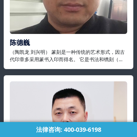
陈德巍
（陶凯龙 刘兴明） 篆刻是一种传统的艺术形式，因古
代印章多采用篆书入印而得名。 它是书法和镌刻（包
括凿、铸）结合，来制作印章的艺术，就制作工艺而
言，它是指将在平面上设计好的纹样或文字镌刻在金
属、石头、牙、角等材质上。
法律咨询: 400-039-6198