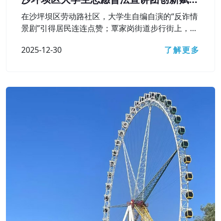
基层普法之路
在沙坪坝区劳动路社区，大学生自编自演的“反诈情
景剧”引得居民连连点赞；覃家岗街道步行街上，一
幅巨型“民法飞行棋”棋盘铺开，居民群众在游戏中
2025-12-30
了解更多
弄懂了遗嘱效力、高空抛物责任等法律知识