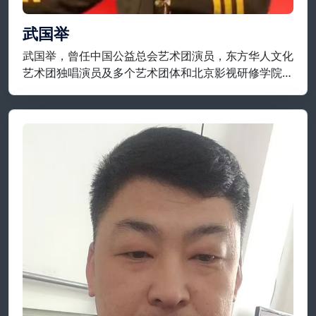
武国举
武国举，曾任中国公益总会艺术团演员，东方华人文化
艺术团独唱演员及多个艺术团体和北京影视研修学院等
担任要职；现为开国将军后代合唱团，将军艺术团，战
友艺术团特聘独唱演员，享誉实力派歌唱家一级演员；