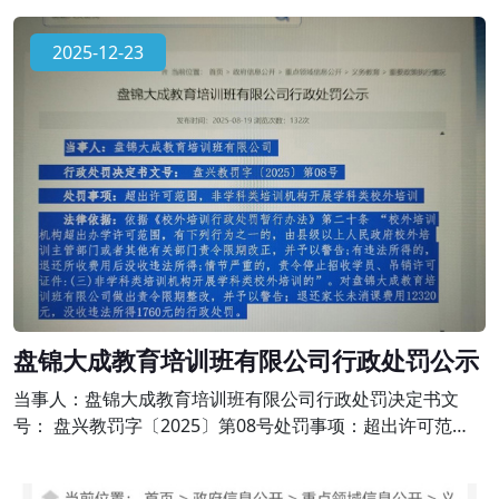
《校外培训行政处罚暂行办法》第二十条 “校外培训机构超
出办学许可范围，有下列行为之一的，由县级以上人民政府
2025-12-23
校外培训主管部门或者其他有关部门责令限期改正，并予以
警告;有违法所得的，退还所收费用后没收违法所得;情节严重
的，责令停止招收学员、吊销
盘锦大成教育培训班有限公司行政处罚公示
当事人：盘锦大成教育培训班有限公司行政处罚决定书文
号： 盘兴教罚字〔2025〕第08号处罚事项：超出许可范
围，非学科类培训机构开展学科类校外培训法律依据：依据
《校外培训行政处罚暂行办法》第二十条 “校外培训机构超