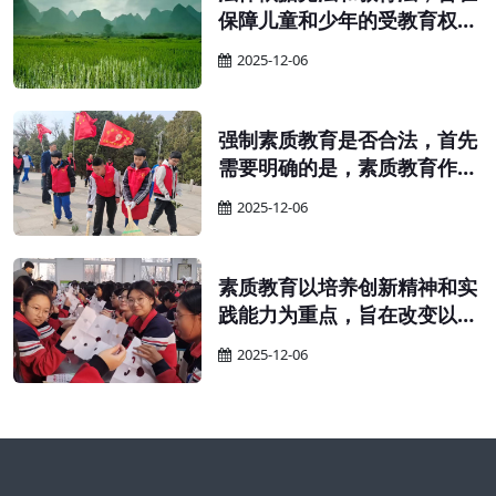
保障儿童和少年的受教育权
利，提高国民素质。 为保障适
2025-12-06
龄儿童、少年接受义务教育的
权利，确保义务教育的顺利实
施，并提升全民族的整体素
强制素质教育是否合法，首先
质，特依据宪法和教育法制定
需要明确的是，素质教育作为
本法。
义务教育的一部分，其实施应
2025-12-06
当遵循义务教育的相关规定。
素质教育以培养创新精神和实
践能力为重点，旨在改变以往
只重视书本知识、忽视实践能
2025-12-06
力的教育现象。在实施素质教
育的过程中，教师需要鼓励学
生自主学习、独立思考，并积
极保护他们的探索精神和创新
思维。