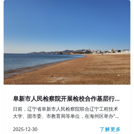
阜新市人民检察院开展检校合作基层行活
动
日前，辽宁省阜新市人民检察院联合辽宁工程技术
大学、团市委、市教育局等单位，在海州区举办“弘
扬宪法精神 护航青春成长——检校合作基层行”活
2025-12-30
了解更多
动，深入学习贯彻习近平法治思想，检校合作向基