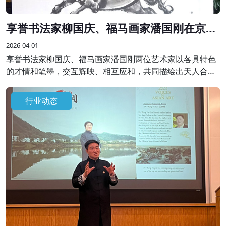
享誉书法家柳国庆、福马画家潘国刚在京联
袂创作精品画作
2026-04-01
享誉书法家柳国庆、福马画家潘国刚两位艺术家以各具特色
的才情和笔墨，交互辉映、相互应和，共同描绘出天人合一
的理想画卷，表达了艺术家对天地人和、美好祥和生活的祈
愿，抒发新时代的“精气神”。
行业动态