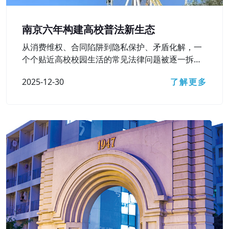
南京六年构建高校普法新生态
从消费维权、合同陷阱到隐私保护、矛盾化解，一
个个贴近高校校园生活的常见法律问题被逐一拆
解……12月15日，南京市检察院主办的第六届“法治
2025-12-30
了解更多
进高校”活动之“‘检’爱青春 ‘宁’护未来”主题直播访谈
顺利开展