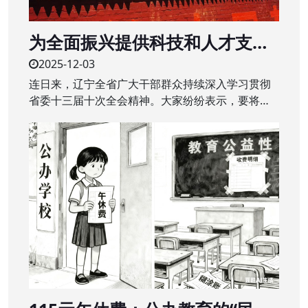
为全面振兴提供科技和人才支撑
——辽宁全省广大干部群众深入
2025-12-03
学习贯彻省委十三届十次全会精
连日来，辽宁全省广大干部群众持续深入学习贯彻
神
省委十三届十次全会精神。大家纷纷表示，要将全
会精神转化为干事创业的强大动力，干在实处、奋
勇争先，辽宁全面振兴取得新突破。