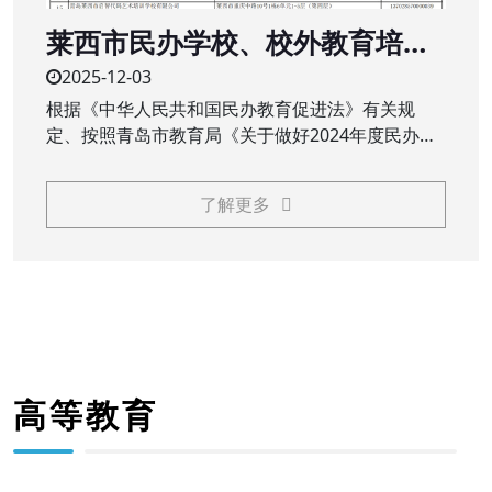
莱西市民办学校、校外教育培训
机构2024年度办学年检结果公示
2025-12-03
根据《中华人民共和国民办教育促进法》有关规
定、按照青岛市教育局《关于做好2024年度民办教
育机构年检工作的通知》（青教通字〔2025〕23
号）要求，莱西市教育和体育局对民办学校（民办
了解更多
中小学、职业学校）、校外教育培训机构2024年度
办学情况进行了年检
高等教育