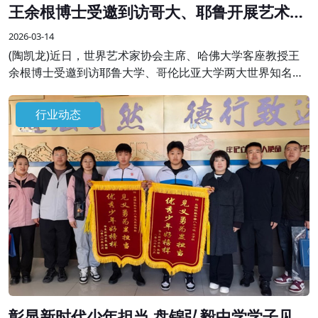
王余根博士受邀到访哥大、耶鲁开展艺术学
术交流
2026-03-14
(陶凯龙)近日，世界艺术家协会主席、哈佛大学客座教授王
余根博士受邀到访耶鲁大学、哥伦比亚大学两大世界知名高
校，开展系列艺术学术交流与分享活动，受到校方师生及国
际各界嘉宾的热烈欢迎。
行业动态
彰显新时代少年担当 盘锦弘毅中学学子见义