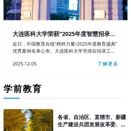
大连医科大学荣获“2025年度智慧招录较
好本科高校”奖
近日，中国教育在线“榜样力量•2025年度教育盛典”
优秀案例名单公布。大连医科大学凭借在招录工作
中对智慧招录相关技术工具的高水平运用及较好成
2025-12-05
了解更多
果，获评“2025年度智慧招录较好本科高校”荣誉称
号。
学前教育
各省、自治区、直辖市、新疆
生产建设兵团发展改革委、教