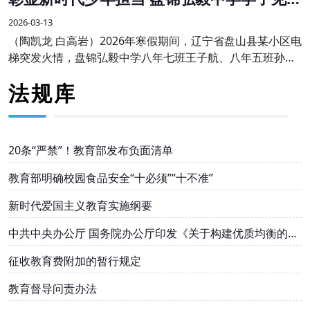
勇为受表彰
2026-03-13
（陶凯龙 白高岩）2026年寒假期间，辽宁省盘山县某小区电
梯突发火情，盘锦弘毅中学八年七班王子航、八年五班孙伟
航两名同学途经现场，临危不惧、沉着冷静，主动挺身而
法规库
出，熟练使用灭火器果断处置，成功将火情扑灭
20条“严禁”！教育部发布负面清单
教育部明确校园食品安全“十必须”“十不准”
新时代爱国主义教育实施纲要
中共中央办公厅 国务院办公厅印发《关于构建优质均衡的基
本公共教育服务体系的意见》
征收教育费附加的暂行规定
教育督导问责办法