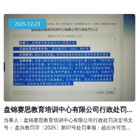
2025-12-23
盘锦赛思教育培训中心有限公司行政处罚公
示
当事人：盘锦赛思教育培训中心有限公司行政处罚决定书文
号： 盘兴教罚字〔2025〕第07号处罚事项：超出许可范
围，非学科类培训机构开展学科类校外培训法律依据：依据