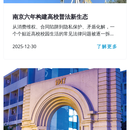
南京六年构建高校普法新生态
从消费维权、合同陷阱到隐私保护、矛盾化解，一
个个贴近高校校园生活的常见法律问题被逐一拆
解……12月15日，南京市检察院主办的第六届“法治
2025-12-30
了解更多
进高校”活动之“‘检’爱青春 ‘宁’护未来”主题直播访谈
顺利开展