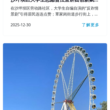
基层普法之路
在沙坪坝区劳动路社区，大学生自编自演的“反诈情
景剧”引得居民连连点赞；覃家岗街道步行街上，一
幅巨型“民法飞行棋”棋盘铺开，居民群众在游戏中
2025-12-30
了解更多
弄懂了遗嘱效力、高空抛物责任等法律知识