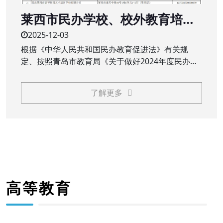
莱西市民办学校、校外教育培训
机构2024年度办学年检结果公示
2025-12-03
根据《中华人民共和国民办教育促进法》有关规
定、按照青岛市教育局《关于做好2024年度民办教
育机构年检工作的通知》（青教通字〔2025〕23
号）要求，莱西市教育和体育局对民办学校（民办
了解更多
中小学、职业学校）、校外教育培训机构2024年度
办学情况进行了年检
高等教育