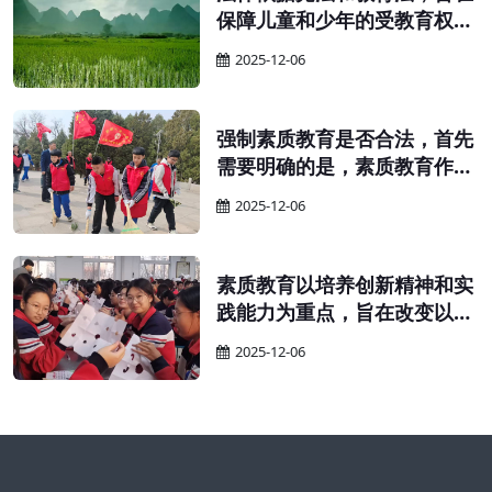
保障儿童和少年的受教育权
利，提高国民素质。 为保障适
2025-12-06
龄儿童、少年接受义务教育的
权利，确保义务教育的顺利实
施，并提升全民族的整体素
强制素质教育是否合法，首先
质，特依据宪法和教育法制定
需要明确的是，素质教育作为
本法。
义务教育的一部分，其实施应
2025-12-06
当遵循义务教育的相关规定。
素质教育以培养创新精神和实
践能力为重点，旨在改变以往
只重视书本知识、忽视实践能
2025-12-06
力的教育现象。在实施素质教
育的过程中，教师需要鼓励学
生自主学习、独立思考，并积
极保护他们的探索精神和创新
思维。