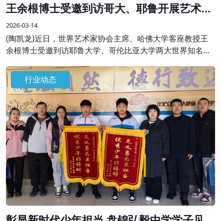
王余根博士受邀到访哥大、耶鲁开展艺术学
术交流
2026-03-14
(陶凯龙)近日，世界艺术家协会主席、哈佛大学客座教授王
余根博士受邀到访耶鲁大学、哥伦比亚大学两大世界知名高
校，开展系列艺术学术交流与分享活动，受到校方师生及国
际各界嘉宾的热烈欢迎。
行业动态
彰显新时代少年担当 盘锦弘毅中学学子见义