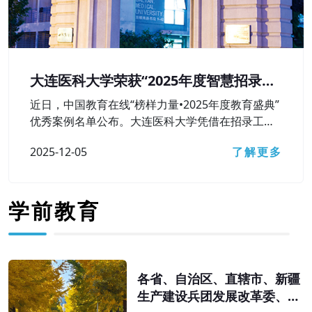
大连医科大学荣获“2025年度智慧招录较
好本科高校”奖
近日，中国教育在线“榜样力量•2025年度教育盛典”
优秀案例名单公布。大连医科大学凭借在招录工作
中对智慧招录相关技术工具的高水平运用及较好成
2025-12-05
了解更多
果，获评“2025年度智慧招录较好本科高校”荣誉称
号。
学前教育
各省、自治区、直辖市、新疆
生产建设兵团发展改革委、教