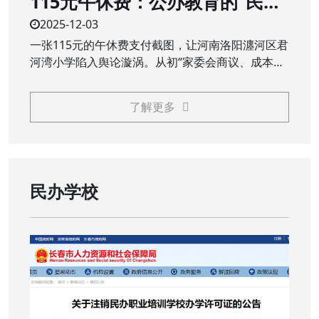
115元午休费：公办教育的“民生
账”不能是“糊涂账”
2025-12-03
一张115元的午休费支付截图，让河南洛阳瀍河区君
河湾小学陷入舆论漩涡。从初“家委会商议、成本价
服务”的回应，到终“全额退费、追责问责”的处理，
这场看似不大的争议，触碰了公众对公办教育公益
了解更多
属性的核心关切，义务教育阶段，本应普惠的校园
服务，岂能成为需要家长额外买单的“收费项目”？
民办学校