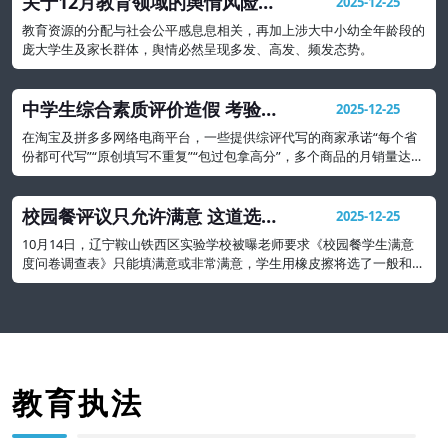
关于12月教育领域的舆情风险研
2025-12-25
判及处置建议
教育资源的分配与社会公平感息息相关，再加上涉大中小幼全年龄段的
庞大学生及家长群体，舆情必然呈现多发、高发、频发态势。
中学生综合素质评价造假 考验社
2025-12-25
会诚信与契约精神
在淘宝及拼多多网络电商平台，一些提供综评代写的商家承诺“每个省
份都可代写”“原创填写不重复”“包过包拿高分”，多个商品的月销量达
500多份，形成一种产业
校园餐评议只允许满意 这道选择
2025-12-25
题吃相太难看
10月14日，辽宁鞍山铁西区实验学校被曝老师要求《校园餐学生满意
度问卷调查表》只能填满意或非常满意，学生用橡皮擦将选了一般和不
满意的都擦掉。
教育执法