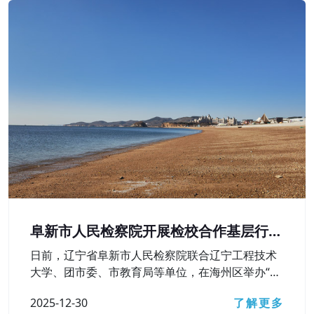
阜新市人民检察院开展检校合作基层行活
动
日前，辽宁省阜新市人民检察院联合辽宁工程技术
大学、团市委、市教育局等单位，在海州区举办“弘
扬宪法精神 护航青春成长——检校合作基层行”活
2025-12-30
了解更多
动，深入学习贯彻习近平法治思想，检校合作向基