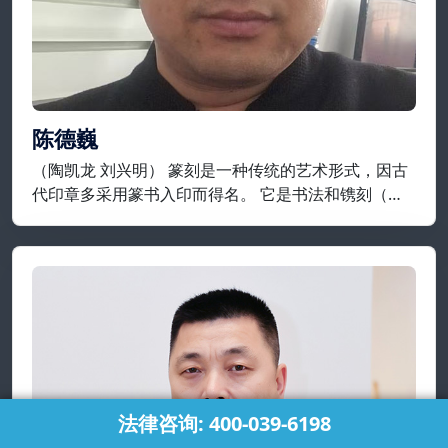
陈德巍
（陶凯龙 刘兴明） 篆刻是一种传统的艺术形式，因古
代印章多采用篆书入印而得名。 它是书法和镌刻（包
括凿、铸）结合，来制作印章的艺术，就制作工艺而
言，它是指将在平面上设计好的纹样或文字镌刻在金
属、石头、牙、角等材质上。
法律咨询: 400-039-6198