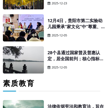
育厅（教委、教育局）、财政
2025-12-23
厅（局）：为贯彻落实《中华
人民共和国学前教育法》，更
好促进学前教育普及普惠安全
12月4日，贵阳市第二实验幼
优质发展，有效降低人民群众
儿园秉承“家文化”中“尊重、
保育教育成本，完善生育支持
和谐、互助”的核心特质，以
2025-12-05
政策体系，经商国家卫生健康
“科学幼小衔接”为核心，举办
委，现就完善幼儿园收费政策
家园共育主题沙龙。活动以
有关事项通知如下。
“家”为纽带搭建高效沟通桥
28个县通过国家普及普惠认
梁，让科学衔接的理念与实践
定，居全国前列；核心指标连
经验在互动中碰撞共鸣，为幼
续多年超全国平均水平——贵
2025-12-05
儿关键期成长筑牢坚实根基。
州学前教育的“强势崛起”，绝
非偶然，而是精准施策、久久
素质教育
为功的必然。其“强”的根源，
藏着三重关键密码。
法律依据宪法和教育法，旨在