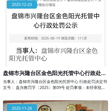
出办学许可范围，有下列行为之一的，由县级以上人民政府
2025-12-23
校外培训主管部门或者其他有关部门责令限期改正，并予以
警告;有违法所得的，退还所收费用后没收违法所得;情节严重
的，责令停止招收学员、吊销许
盘锦市兴隆台区金色阳光托管中心行政处罚
公示
当事人：盘锦市兴隆台区金色阳光托管中心 行政处罚决定书
文号： 盘兴教罚字〔2025〕第09号 处罚事项：未经审批擅
自举办学科类校外培训的违法行为 法律依据：依据《中华人
民共和国民办教育促进法》第六十四条、《校外培训行政处
罚暂行办法》第十七条的规定。对金色阳光托管中心作出责
2025-11-26