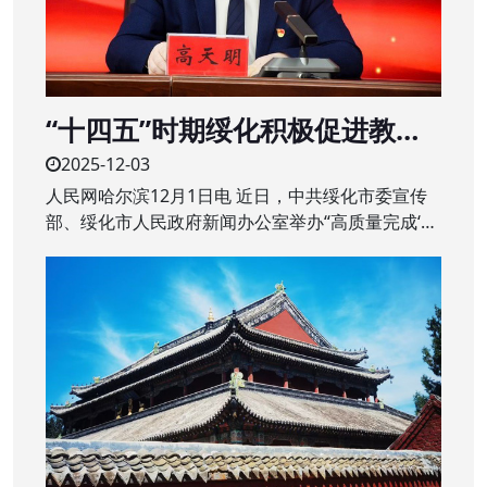
“十四五”时期绥化积极促进教育
质量提升 建设“家门口”的优质学
2025-12-03
校
人民网哈尔滨12月1日电 近日，中共绥化市委宣传
部、绥化市人民政府新闻办公室举办“高质量完成‘十
四五’规划”系列主题新闻发布会第二场，围绕绥化市
“十四五”时期教育改革发展成绩作专题发布。