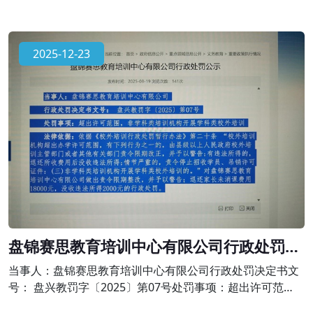
2025-12-23
盘锦赛思教育培训中心有限公司行政处罚公
示
当事人：盘锦赛思教育培训中心有限公司行政处罚决定书文
号： 盘兴教罚字〔2025〕第07号处罚事项：超出许可范
围，非学科类培训机构开展学科类校外培训法律依据：依据