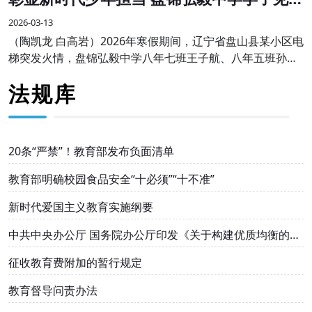
勇为受表彰
2026-03-13
（陶凯龙 白高岩）2026年寒假期间，辽宁省盘山县某小区电
梯突发火情，盘锦弘毅中学八年七班王子航、八年五班孙伟
航两名同学途经现场，临危不惧、沉着冷静，主动挺身而
法规库
出，熟练使用灭火器果断处置，成功将火情扑灭
20条“严禁”！教育部发布负面清单
教育部明确校园食品安全“十必须”“十不准”
新时代爱国主义教育实施纲要
中共中央办公厅 国务院办公厅印发《关于构建优质均衡的基
本公共教育服务体系的意见》
征收教育费附加的暂行规定
教育督导问责办法