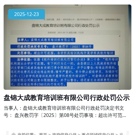
《校外培训行政处罚暂行办法》第二十条 “校外培训机构超
出办学许可范围，有下列行为之一的，由县级以上人民政府
2025-12-23
校外培训主管部门或者其他有关部门责令限期改正，并予以
警告;有违法所得的，退还所收费用后没收违法所得;情节严重
的，责令停止招收学员、吊销
盘锦大成教育培训班有限公司行政处罚公示
当事人：盘锦大成教育培训班有限公司行政处罚决定书文
号： 盘兴教罚字〔2025〕第08号处罚事项：超出许可范
围，非学科类培训机构开展学科类校外培训法律依据：依据
《校外培训行政处罚暂行办法》第二十条 “校外培训机构超