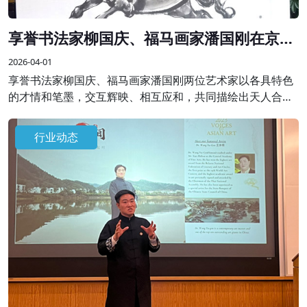
享誉书法家柳国庆、福马画家潘国刚在京联
袂创作精品画作
2026-04-01
享誉书法家柳国庆、福马画家潘国刚两位艺术家以各具特色
的才情和笔墨，交互辉映、相互应和，共同描绘出天人合一
的理想画卷，表达了艺术家对天地人和、美好祥和生活的祈
愿，抒发新时代的“精气神”。
行业动态