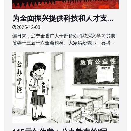
为全面振兴提供科技和人才支撑
——辽宁全省广大干部群众深入
2025-12-03
学习贯彻省委十三届十次全会精
连日来，辽宁全省广大干部群众持续深入学习贯彻
神
省委十三届十次全会精神。大家纷纷表示，要将全
会精神转化为干事创业的强大动力，干在实处、奋
勇争先，辽宁全面振兴取得新突破。