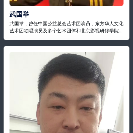
武国举
武国举，曾任中国公益总会艺术团演员，东方华人文化
艺术团独唱演员及多个艺术团体和北京影视研修学院等
担任要职；现为开国将军后代合唱团，将军艺术团，战
友艺术团特聘独唱演员，享誉实力派歌唱家一级演员；