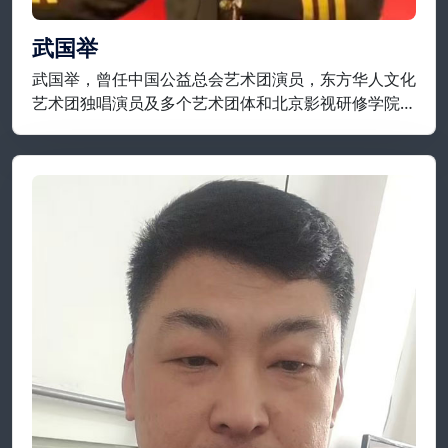
武国举
武国举，曾任中国公益总会艺术团演员，东方华人文化
艺术团独唱演员及多个艺术团体和北京影视研修学院等
担任要职；现为开国将军后代合唱团，将军艺术团，战
友艺术团特聘独唱演员，享誉实力派歌唱家一级演员；