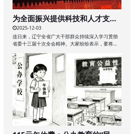
为全面振兴提供科技和人才支撑
——辽宁全省广大干部群众深入
2025-12-03
学习贯彻省委十三届十次全会精
连日来，辽宁全省广大干部群众持续深入学习贯彻
神
省委十三届十次全会精神。大家纷纷表示，要将全
会精神转化为干事创业的强大动力，干在实处、奋
勇争先，辽宁全面振兴取得新突破。