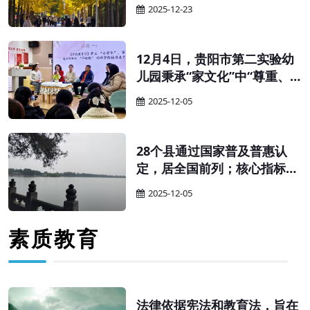
育厅（教委、教育局）、财政
2025-12-23
厅（局）：为贯彻落实《中华
人民共和国学前教育法》，更
好促进学前教育普及普惠安全
12月4日，贵阳市第二实验幼
优质发展，有效降低人民群众
儿园秉承“家文化”中“尊重、
保育教育成本，完善生育支持
和谐、互助”的核心特质，以
2025-12-05
政策体系，经商国家卫生健康
“科学幼小衔接”为核心，举办
委，现就完善幼儿园收费政策
家园共育主题沙龙。活动以
有关事项通知如下。
“家”为纽带搭建高效沟通桥
28个县通过国家普及普惠认
梁，让科学衔接的理念与实践
定，居全国前列；核心指标连
经验在互动中碰撞共鸣，为幼
续多年超全国平均水平——贵
2025-12-05
儿关键期成长筑牢坚实根基。
州学前教育的“强势崛起”，绝
非偶然，而是精准施策、久久
素质教育
为功的必然。其“强”的根源，
藏着三重关键密码。
法律依据宪法和教育法，旨在