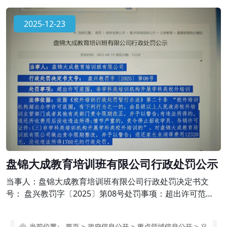
《校外培训行政处罚暂行办法》第二十条 “校外培训机构超
出办学许可范围，有下列行为之一的，由县级以上人民政府
2025-12-23
校外培训主管部门或者其他有关部门责令限期改正，并予以
警告;有违法所得的，退还所收费用后没收违法所得;情节严重
的，责令停止招收学员、吊销
盘锦大成教育培训班有限公司行政处罚公示
当事人：盘锦大成教育培训班有限公司行政处罚决定书文
号： 盘兴教罚字〔2025〕第08号处罚事项：超出许可范
围，非学科类培训机构开展学科类校外培训法律依据：依据
《校外培训行政处罚暂行办法》第二十条 “校外培训机构超