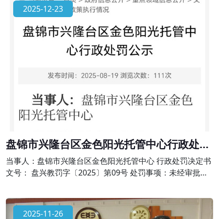
出办学许可范围，有下列行为之一的，由县级以上人民政府
2025-12-23
校外培训主管部门或者其他有关部门责令限期改正，并予以
警告;有违法所得的，退还所收费用后没收违法所得;情节严重
的，责令停止招收学员、吊销许
盘锦市兴隆台区金色阳光托管中心行政处罚
公示
当事人：盘锦市兴隆台区金色阳光托管中心 行政处罚决定书
文号： 盘兴教罚字〔2025〕第09号 处罚事项：未经审批擅
自举办学科类校外培训的违法行为 法律依据：依据《中华人
民共和国民办教育促进法》第六十四条、《校外培训行政处
罚暂行办法》第十七条的规定。对金色阳光托管中心作出责
2025-11-26