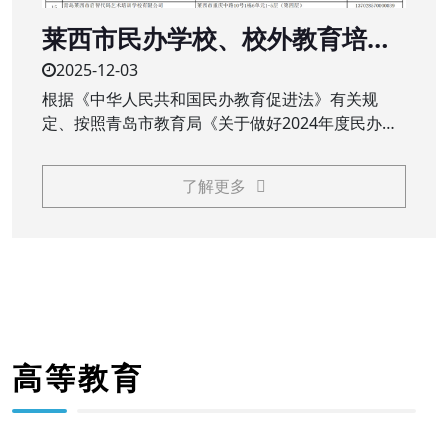
莱西市民办学校、校外教育培训
机构2024年度办学年检结果公示
2025-12-03
根据《中华人民共和国民办教育促进法》有关规
定、按照青岛市教育局《关于做好2024年度民办教
育机构年检工作的通知》（青教通字〔2025〕23
号）要求，莱西市教育和体育局对民办学校（民办
了解更多
中小学、职业学校）、校外教育培训机构2024年度
办学情况进行了年检
高等教育