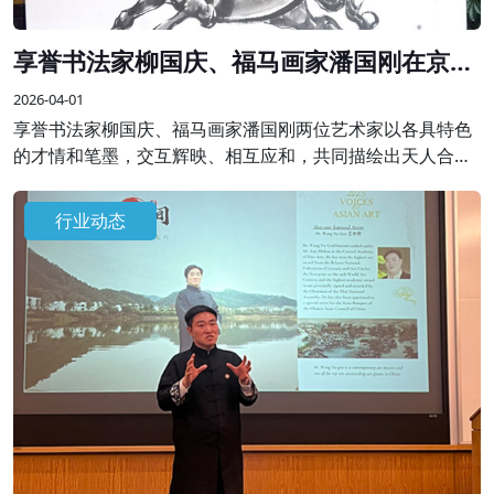
享誉书法家柳国庆、福马画家潘国刚在京联
袂创作精品画作
2026-04-01
享誉书法家柳国庆、福马画家潘国刚两位艺术家以各具特色
的才情和笔墨，交互辉映、相互应和，共同描绘出天人合一
的理想画卷，表达了艺术家对天地人和、美好祥和生活的祈
愿，抒发新时代的“精气神”。
行业动态