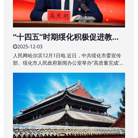
“十四五”时期绥化积极促进教育
质量提升 建设“家门口”的优质学
2025-12-03
校
人民网哈尔滨12月1日电 近日，中共绥化市委宣传
部、绥化市人民政府新闻办公室举办“高质量完成‘十
四五’规划”系列主题新闻发布会第二场，围绕绥化市
“十四五”时期教育改革发展成绩作专题发布。