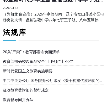
勇为受表彰
2026-03-13
（陶凯龙 白高岩）2026年寒假期间，辽宁省盘山县某小区电
梯突发火情，盘锦弘毅中学八年七班王子航、八年五班孙伟
航两名同学途经现场，临危不惧、沉着冷静，主动挺身而
法规库
出，熟练使用灭火器果断处置，成功将火情扑灭
20条“严禁”！教育部发布负面清单
教育部明确校园食品安全“十必须”“十不准”
新时代爱国主义教育实施纲要
中共中央办公厅 国务院办公厅印发《关于构建优质均衡的基
本公共教育服务体系的意见》
征收教育费附加的暂行规定
教育督导问责办法