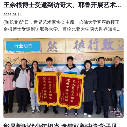
王余根博士受邀到访哥大、耶鲁开展艺术学
术交流
2026-03-14
(陶凯龙)近日，世界艺术家协会主席、哈佛大学客座教授王
余根博士受邀到访耶鲁大学、哥伦比亚大学两大世界知名高
校，开展系列艺术学术交流与分享活动，受到校方师生及国
际各界嘉宾的热烈欢迎。
行业动态
彰显新时代少年担当 盘锦弘毅中学学子见义