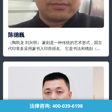
陈德巍
（陶凯龙 刘兴明） 篆刻是一种传统的艺术形式，因古
代印章多采用篆书入印而得名。 它是书法和镌刻（包
括凿、铸）结合，来制作印章的艺术，就制作工艺而
言，它是指将在平面上设计好的纹样或文字镌刻在金
属、石头、牙、角等材质上。
法律咨询: 400-039-6198