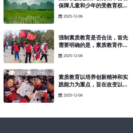
保障儿童和少年的受教育权
利，提高国民素质。 为保障适
2025-12-06
龄儿童、少年接受义务教育的
权利，确保义务教育的顺利实
施，并提升全民族的整体素
强制素质教育是否合法，首先
质，特依据宪法和教育法制定
需要明确的是，素质教育作为
本法。
义务教育的一部分，其实施应
2025-12-06
当遵循义务教育的相关规定。
素质教育以培养创新精神和实
践能力为重点，旨在改变以往
只重视书本知识、忽视实践能
2025-12-06
力的教育现象。在实施素质教
育的过程中，教师需要鼓励学
生自主学习、独立思考，并积
极保护他们的探索精神和创新
思维。