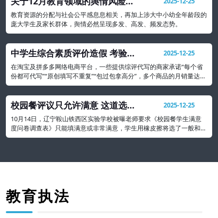
关于12月教育领域的舆情风险研
2025-12-25
判及处置建议
教育资源的分配与社会公平感息息相关，再加上涉大中小幼全年龄段的
庞大学生及家长群体，舆情必然呈现多发、高发、频发态势。
中学生综合素质评价造假 考验社
2025-12-25
会诚信与契约精神
在淘宝及拼多多网络电商平台，一些提供综评代写的商家承诺“每个省
份都可代写”“原创填写不重复”“包过包拿高分”，多个商品的月销量达
500多份，形成一种产业
校园餐评议只允许满意 这道选择
2025-12-25
题吃相太难看
10月14日，辽宁鞍山铁西区实验学校被曝老师要求《校园餐学生满意
度问卷调查表》只能填满意或非常满意，学生用橡皮擦将选了一般和不
满意的都擦掉。
教育执法