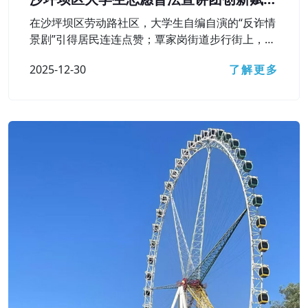
基层普法之路
在沙坪坝区劳动路社区，大学生自编自演的“反诈情
景剧”引得居民连连点赞；覃家岗街道步行街上，一
幅巨型“民法飞行棋”棋盘铺开，居民群众在游戏中
2025-12-30
了解更多
弄懂了遗嘱效力、高空抛物责任等法律知识