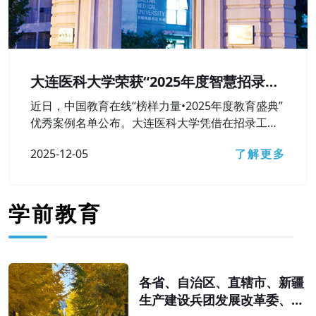
大连医科大学荣获“2025年度智慧招录较
好本科高校”奖
近日，中国教育在线“榜样力量•2025年度教育盛典”
优秀案例名单公布。大连医科大学凭借在招录工作
中对智慧招录相关技术工具的高水平运用及较好成
2025-12-05
了解更多
果，获评“2025年度智慧招录较好本科高校”荣誉称
号。
学前教育
各省、自治区、直辖市、新疆
生产建设兵团发展改革委、教