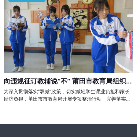
令停止举办学科类培训，并予以警告;退还家长未消课费用
980元并处以2940元的罚款。
向违规征订教辅说“不” 莆田市教育局组织开
展专项整治行动
为深入贯彻落实“双减”政策，切实减轻学生课业负担和家长
经济负担，莆田市市教育局开展专项整治行动，完善落实进
校教辅统一征订机制，坚决向违规征订教辅说“不”。