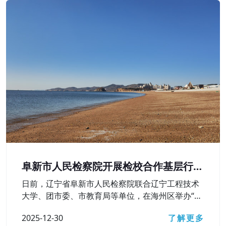
阜新市人民检察院开展检校合作基层行活
动
日前，辽宁省阜新市人民检察院联合辽宁工程技术
大学、团市委、市教育局等单位，在海州区举办“弘
扬宪法精神 护航青春成长——检校合作基层行”活
2025-12-30
了解更多
动，深入学习贯彻习近平法治思想，检校合作向基