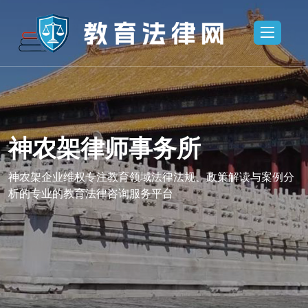
神农架律师事务所
务所,神农架
神农架律师事
农架企业维权
法律咨询,神
神农架企业维权专注教育领域法律法规、政策解读与案例分
析的专业的教育法律咨询服务平台