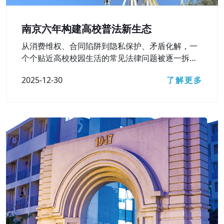
南京六年构建高校普法新生态
从消费维权、合同陷阱到隐私保护、矛盾化解，一
个个贴近高校校园生活的常见法律问题被逐一拆
解……12月15日，南京市检察院主办的第六届“法治
2025-12-30
了解更多
进高校”活动之“‘检’爱青春 ‘宁’护未来”主题直播访谈
顺利开展