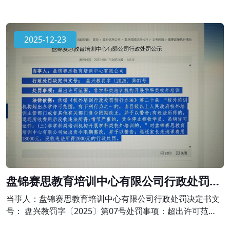
2025-12-23
盘锦赛思教育培训中心有限公司行政处罚公
示
当事人：盘锦赛思教育培训中心有限公司行政处罚决定书文
号： 盘兴教罚字〔2025〕第07号处罚事项：超出许可范
围，非学科类培训机构开展学科类校外培训法律依据：依据