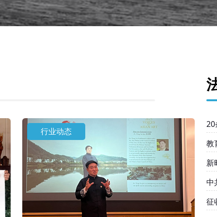
2
行业动态
教
新
中
均
征