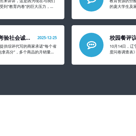
出来讲讲，这是因为现在与我们
教育资源的分
受到“教育内卷”的巨大压力，抑
的庞大学生及
象的还要严重很多。
考验社会诚信
校园餐评议
2025-12-25
太难看
提供综评代写的商家承诺“每个省
10月14日，
过包拿高分”，多个商品的月销量达
度问卷调查表
不满意的都擦