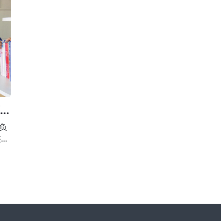
校外
围，有下列行为之一的，由县级以上人民政府校外
第
，并
培训主管部门或者其他有关部门责令限期改正，并
止
违法
予以警告;有违法所得的，退还所收费用后没收违法
用
所得;情节严重的，责令停止招收学员、吊销许
育局
负
整治
向违