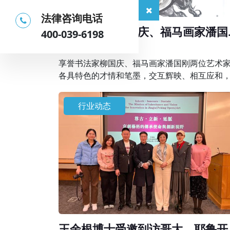
法律咨询电话
享誉书法家柳国庆、福马画家潘国
400-039-6198
在京联袂创作精品画作
2026-04-01
享誉书法家柳国庆、福马画家潘国刚两位艺术
各具特色的才情和笔墨，交互辉映、相互应和
同描绘出天人合一的理想画卷，表达了艺术家
地人和、美好祥和生活的祈愿，抒发新时代的“
行业动态
气神”。
王余根博士受邀到访哥大、耶鲁开