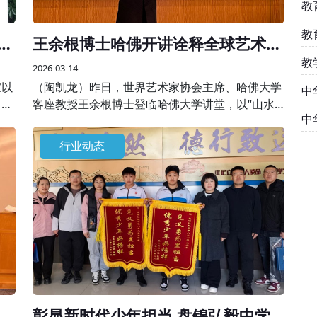
教
教
刚
王余根博士哈佛开讲诠释全球艺术美
学
教
2026-03-14
家以
（陶凯龙）昨日，世界艺术家协会主席、哈佛大学
中
，共
客座教授王余根博士登临哈佛大学讲堂，以“山水
中
对天
之间”为核心主题开展专题学术授课，将自身数十
精
年艺术积淀与世界大同、世界和平的美学思想融于
行业动态
一堂，为全球学界、艺术界同仁呈现了一场跨越边
界的艺术盛宴。
展
彰显新时代少年担当 盘锦弘毅中学