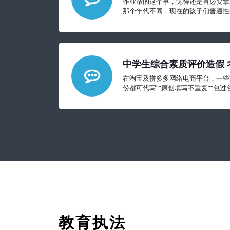
作业帮的这个事，觉得还是有必要拿
那个年代不同，现在的孩子们普遍性
郁、焦虑等心理问题可能要比我们想
中学生综合素质评价造假 
与契约精神
在淘宝及拼多多网络电商平台，一些
份都可代写”“原创填写不重复”“包
500多份，形成一种产业
教育执法