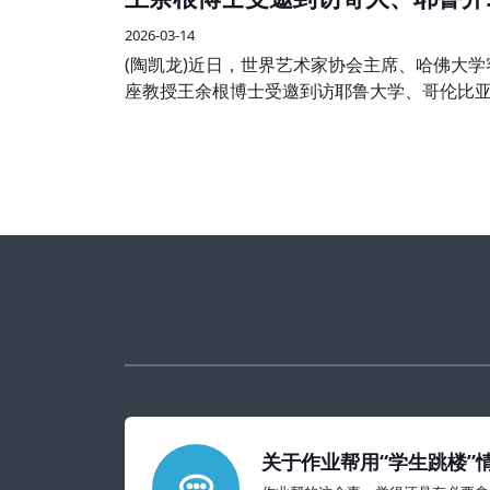
艺术学术交流
2026-03-14
(陶凯龙)近日，世界艺术家协会主席、哈佛大学
座教授王余根博士受邀到访耶鲁大学、哥伦比
学两大世界知名高校，开展系列艺术学术交流
享活动，受到校方师生及国际各界嘉宾的热烈
迎。
关于作业帮用“学生跳楼”
的教育警示