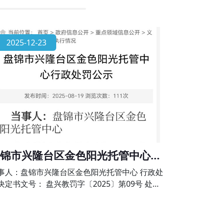
2025-12-23
锦市兴隆台区金色阳光托管中心行
处罚公示
事人：盘锦市兴隆台区金色阳光托管中心 行政处
决定书文号： 盘兴教罚字〔2025〕第09号 处罚
项：未经审批擅自举办学科类校外培训的违法行
》第六十四条、《校外培训行政处罚暂行办法》