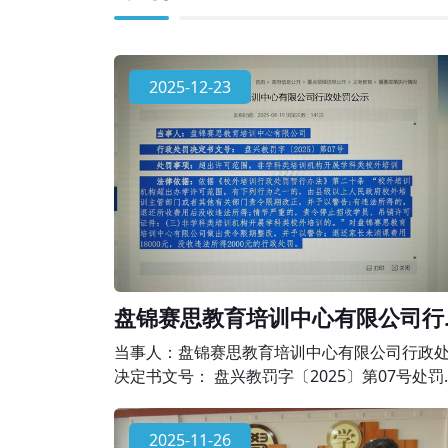
2025-12-23
盘锦赛思教育培训中心有限公司行
处罚公示
当事人：盘锦赛思教育培训中心有限公司行政
决定书文号： 盘兴教罚字〔2025〕第07号处罚
项：超出许可范围，非学科类培训机构开展学
校外培训法律依据：依据《校外培训行政处罚
2025-11-26
办法》第二十条 “校外培训机构超出办学许可范