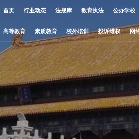
首页
行业动态
法规库
教育执法
公办学校
高等教育
素质教育
校外培训
投诉维权
网