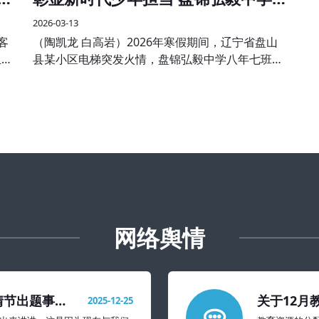
学子见义勇为受表彰
2026-03-13
客
（陶凯龙 白高岩）2026年寒假期间，辽宁省盘山
亚大
县某小区电梯突发火情，盘锦弘毅中学八年七班王
与分
子航、八年五班孙伟航两名同学途经现场，临危不
欢
惧、沉着冷静，主动挺身而出，熟练使用灭火器果
断处置，成功将火情扑灭
网络舆情
情节出题事件
关于12月
2025-12-25
置建议