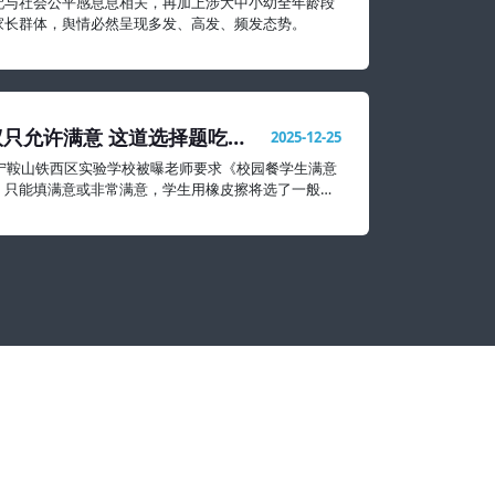
配与社会公平感息息相关，再加上涉大中小幼全年龄段
家长群体，舆情必然呈现多发、高发、频发态势。
只允许满意 这道选择题吃相
2025-12-25
辽宁鞍山铁西区实验学校被曝老师要求《校园餐学生满意
》只能填满意或非常满意，学生用橡皮擦将选了一般和
掉。