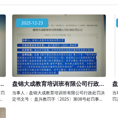
2025-12-23
政
盘锦大成教育培训班有限公司行政处
盘
罚公示
政
处罚
当事人：盘锦大成教育培训班有限公司行政处罚决
当
事
定书文号： 盘兴教罚字〔2025〕第08号处罚事
罚
科类
项：超出许可范围，非学科类培训机构开展学科类
事
暂行
校外培训法律依据：依据《校外培训行政处罚暂行
为 法律依据：依据《中华人民共和国民办教育促进
办法》第二十条 “校外培训机构超出办学许可范
法