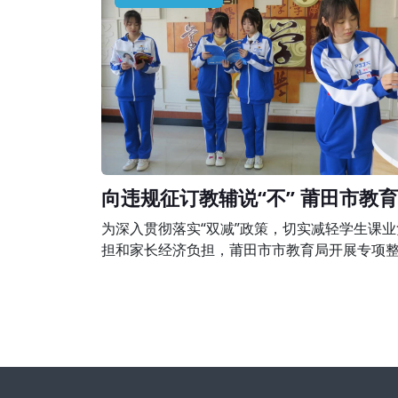
围，有下列行为之一的，由县级以上人民政府
培训主管部门或者其他有关部门责令限期改正
予以警告;有违法所得的，退还所收费用后没收
所得;情节严重的，责令停止招收学员、吊销
向违规征订教辅说“不” 莆田市教
组织开展专项整治行动
为深入贯彻落实“双减”政策，切实减轻学生课业
担和家长经济负担，莆田市市教育局开展专项
行动，完善落实进校教辅统一征订机制，坚决
规征订教辅说“不”。