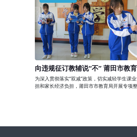
围，有下列行为之一的，由县级以上人民政府
培训主管部门或者其他有关部门责令限期改正
予以警告;有违法所得的，退还所收费用后没收
所得;情节严重的，责令停止招收学员、吊销
向违规征订教辅说“不” 莆田市教
组织开展专项整治行动
为深入贯彻落实“双减”政策，切实减轻学生课业
担和家长经济负担，莆田市市教育局开展专项
行动，完善落实进校教辅统一征订机制，坚决
规征订教辅说“不”。