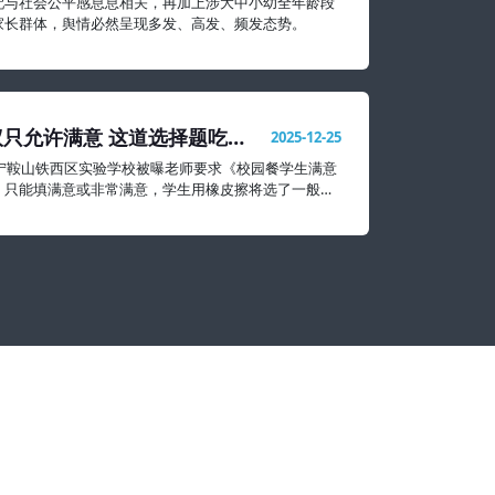
配与社会公平感息息相关，再加上涉大中小幼全年龄段
家长群体，舆情必然呈现多发、高发、频发态势。
只允许满意 这道选择题吃相
2025-12-25
辽宁鞍山铁西区实验学校被曝老师要求《校园餐学生满意
》只能填满意或非常满意，学生用橡皮擦将选了一般和
掉。