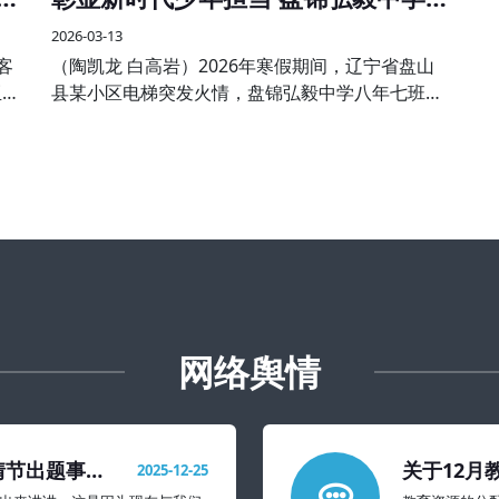
学子见义勇为受表彰
2026-03-13
客
（陶凯龙 白高岩）2026年寒假期间，辽宁省盘山
亚大
县某小区电梯突发火情，盘锦弘毅中学八年七班王
与分
子航、八年五班孙伟航两名同学途经现场，临危不
欢
惧、沉着冷静，主动挺身而出，熟练使用灭火器果
断处置，成功将火情扑灭
网络舆情
情节出题事件
关于12月
2025-12-25
置建议