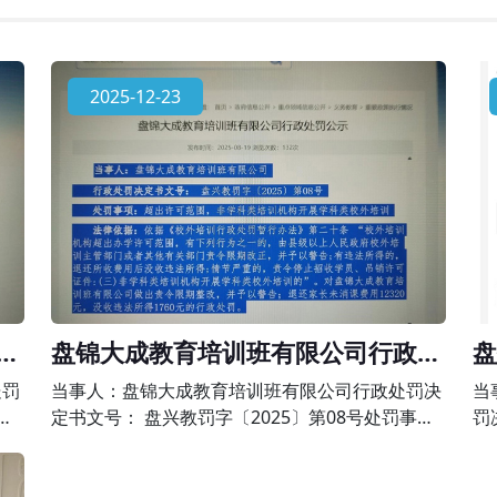
2025-12-23
政
盘锦大成教育培训班有限公司行政处
盘
罚公示
政
处罚
当事人：盘锦大成教育培训班有限公司行政处罚决
当
事
定书文号： 盘兴教罚字〔2025〕第08号处罚事
罚
科类
项：超出许可范围，非学科类培训机构开展学科类
事
暂行
校外培训法律依据：依据《校外培训行政处罚暂行
为 法律依据：依据《中华人民共和国民办教育促进
办法》第二十条 “校外培训机构超出办学许可范
法