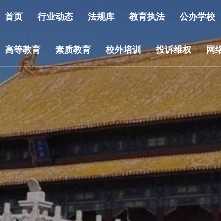
首页
行业动态
法规库
教育执法
公办学校
高等教育
素质教育
校外培训
投诉维权
网