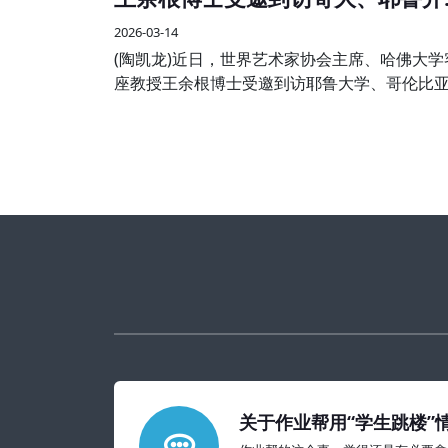
艺术学术交流
2026-03-14
(陶凯龙)近日，世界艺术家协会主席、哈佛大学
座教授王余根博士受邀到访耶鲁大学、哥伦比
学两大世界知名高校，开展系列艺术学术交流
享活动，受到校方师生及国际各界嘉宾的热烈
迎。
关于作业帮用“学生跳楼”
的教育警示