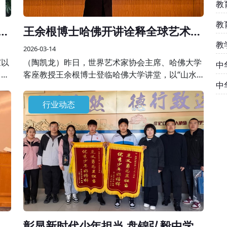
教
教
刚
王余根博士哈佛开讲诠释全球艺术美
学
教
2026-03-14
家以
（陶凯龙）昨日，世界艺术家协会主席、哈佛大学
中
，共
客座教授王余根博士登临哈佛大学讲堂，以“山水
中
对天
之间”为核心主题开展专题学术授课，将自身数十
精
年艺术积淀与世界大同、世界和平的美学思想融于
行业动态
一堂，为全球学界、艺术界同仁呈现了一场跨越边
界的艺术盛宴。
展
彰显新时代少年担当 盘锦弘毅中学