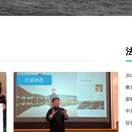
2
行业动态
教
新
中
均
征