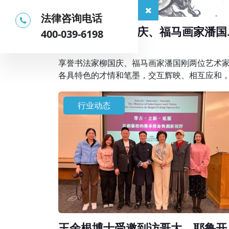
法律咨询电话
享誉书法家柳国庆、福马画家潘国
400-039-6198
在京联袂创作精品画作
2026-04-01
享誉书法家柳国庆、福马画家潘国刚两位艺术
各具特色的才情和笔墨，交互辉映、相互应和
同描绘出天人合一的理想画卷，表达了艺术家
地人和、美好祥和生活的祈愿，抒发新时代的“
行业动态
气神”。
王余根博士受邀到访哥大、耶鲁开