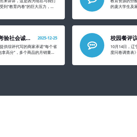
出来讲讲，这是因为现在与我们
教育资源的分
受到“教育内卷”的巨大压力，抑
的庞大学生及
象的还要严重很多。
考验社会诚信
校园餐评议
2025-12-25
太难看
提供综评代写的商家承诺“每个省
10月14日，
过包拿高分”，多个商品的月销量达
度问卷调查表
不满意的都擦