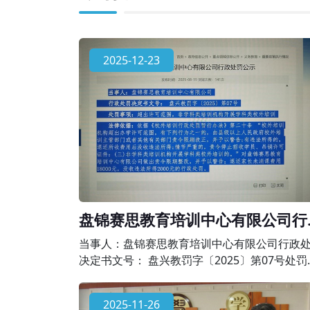
2025-12-23
盘锦赛思教育培训中心有限公司行
处罚公示
当事人：盘锦赛思教育培训中心有限公司行政
决定书文号： 盘兴教罚字〔2025〕第07号处罚
项：超出许可范围，非学科类培训机构开展学
校外培训法律依据：依据《校外培训行政处罚
2025-11-26
办法》第二十条 “校外培训机构超出办学许可范