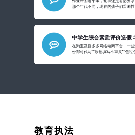
作业帮的这个事，觉得还是有必要拿
那个年代不同，现在的孩子们普遍性
郁、焦虑等心理问题可能要比我们想
中学生综合素质评价造假 
与契约精神
在淘宝及拼多多网络电商平台，一些
份都可代写”“原创填写不重复”“包
500多份，形成一种产业
教育执法