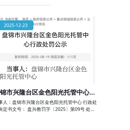
2025-12-23
锦市兴隆台区金色阳光托管中心行
处罚公示
事人：盘锦市兴隆台区金色阳光托管中心 行政处
决定书文号： 盘兴教罚字〔2025〕第09号 处罚
项：未经审批擅自举办学科类校外培训的违法行
》第六十四条、《校外培训行政处罚暂行办法》