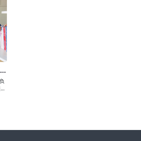
校外
围，有下列行为之一的，由县级以上人民政府校外
第
，并
培训主管部门或者其他有关部门责令限期改正，并
止
违法
予以警告;有违法所得的，退还所收费用后没收违法
用
所得;情节严重的，责令停止招收学员、吊销许
育局
负
整治
向违