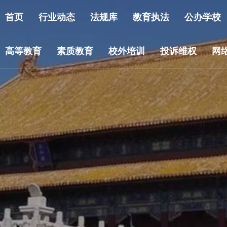
首页
行业动态
法规库
教育执法
公办学校
高等教育
素质教育
校外培训
投诉维权
网