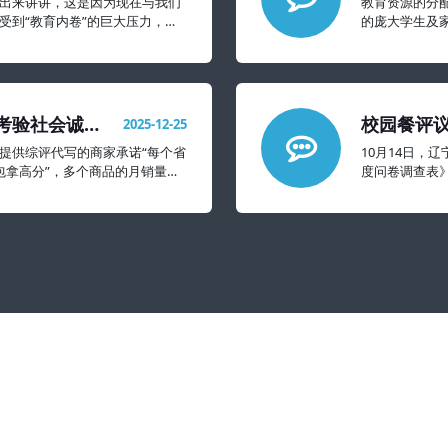
出来讲讲，这是因为现在与我们
教育资源的分
受到“教育内卷”的巨大压力，抑
的庞大学生及
象的还要严重很多。
考验社会诚信
校园餐评议
2025-12-25
太难看
提供综评代写的商家承诺“每个省
10月14日，
过包拿高分”，多个商品的月销量达
度问卷调查表
不满意的都擦