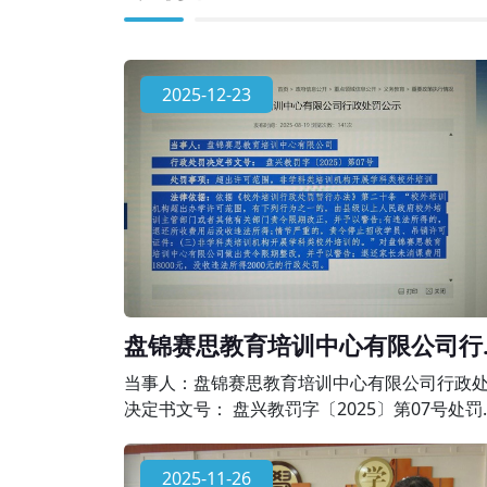
2025-12-23
盘锦赛思教育培训中心有限公司行
处罚公示
当事人：盘锦赛思教育培训中心有限公司行政
决定书文号： 盘兴教罚字〔2025〕第07号处罚
项：超出许可范围，非学科类培训机构开展学
校外培训法律依据：依据《校外培训行政处罚
2025-11-26
办法》第二十条 “校外培训机构超出办学许可范