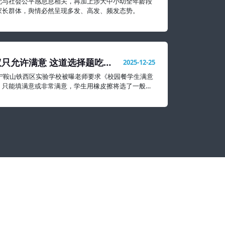
配与社会公平感息息相关，再加上涉大中小幼全年龄段
家长群体，舆情必然呈现多发、高发、频发态势。
只允许满意 这道选择题吃相
2025-12-25
辽宁鞍山铁西区实验学校被曝老师要求《校园餐学生满意
》只能填满意或非常满意，学生用橡皮擦将选了一般和
掉。