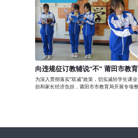
围，有下列行为之一的，由县级以上人民政府
培训主管部门或者其他有关部门责令限期改正
予以警告;有违法所得的，退还所收费用后没收
所得;情节严重的，责令停止招收学员、吊销
向违规征订教辅说“不” 莆田市教
组织开展专项整治行动
为深入贯彻落实“双减”政策，切实减轻学生课业
担和家长经济负担，莆田市市教育局开展专项
行动，完善落实进校教辅统一征订机制，坚决
规征订教辅说“不”。