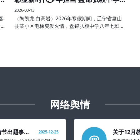
学子见义勇为受表彰
2026-03-13
客
（陶凯龙 白高岩）2026年寒假期间，辽宁省盘山
亚大
县某小区电梯突发火情，盘锦弘毅中学八年七班王
与分
子航、八年五班孙伟航两名同学途经现场，临危不
欢
惧、沉着冷静，主动挺身而出，熟练使用灭火器果
断处置，成功将火情扑灭
网络舆情
情节出题事件
关于12月
2025-12-25
置建议