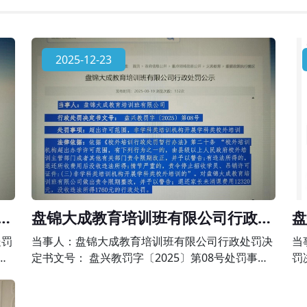
2025-12-23
政
盘锦大成教育培训班有限公司行政处
盘
罚公示
政
处罚
当事人：盘锦大成教育培训班有限公司行政处罚决
当
事
定书文号： 盘兴教罚字〔2025〕第08号处罚事
罚
科类
项：超出许可范围，非学科类培训机构开展学科类
事
暂行
校外培训法律依据：依据《校外培训行政处罚暂行
为 法律依据：依据《中华人民共和国民办教育促进
办法》第二十条 “校外培训机构超出办学许可范
法