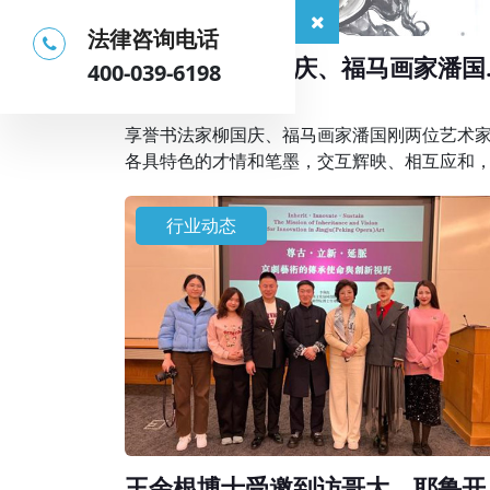
法律咨询电话
享誉书法家柳国庆、福马画家潘国
400-039-6198
在京联袂创作精品画作
2026-04-01
享誉书法家柳国庆、福马画家潘国刚两位艺术
各具特色的才情和笔墨，交互辉映、相互应和
同描绘出天人合一的理想画卷，表达了艺术家
地人和、美好祥和生活的祈愿，抒发新时代的“
行业动态
气神”。
王余根博士受邀到访哥大、耶鲁开