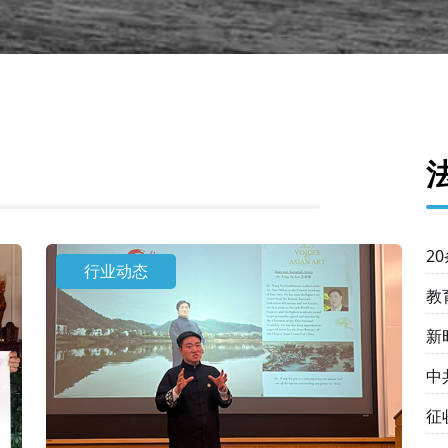
2
行业动态
教
新
中
均
征