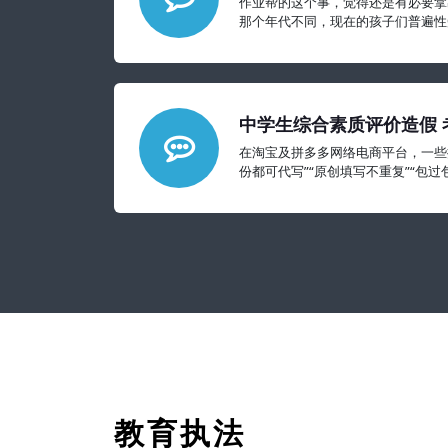
作业帮的这个事，觉得还是有必要拿
那个年代不同，现在的孩子们普遍性
郁、焦虑等心理问题可能要比我们想
中学生综合素质评价造假 
与契约精神
在淘宝及拼多多网络电商平台，一些
份都可代写”“原创填写不重复”“包
500多份，形成一种产业
教育执法