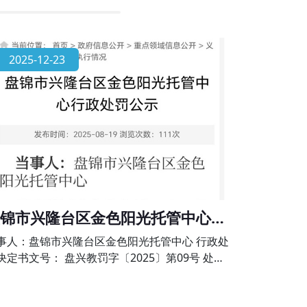
2025-12-23
锦市兴隆台区金色阳光托管中心行
处罚公示
事人：盘锦市兴隆台区金色阳光托管中心 行政处
决定书文号： 盘兴教罚字〔2025〕第09号 处罚
项：未经审批擅自举办学科类校外培训的违法行
》第六十四条、《校外培训行政处罚暂行办法》