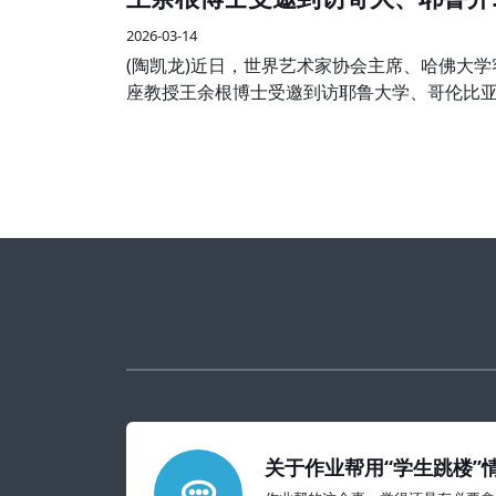
艺术学术交流
2026-03-14
(陶凯龙)近日，世界艺术家协会主席、哈佛大学
座教授王余根博士受邀到访耶鲁大学、哥伦比
学两大世界知名高校，开展系列艺术学术交流
享活动，受到校方师生及国际各界嘉宾的热烈
迎。
关于作业帮用“学生跳楼”
的教育警示