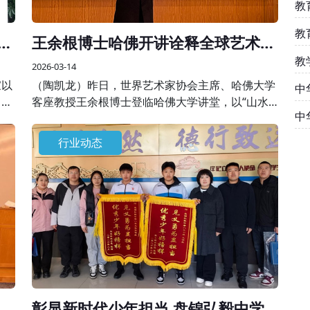
教
教
刚
王余根博士哈佛开讲诠释全球艺术美
学
教
2026-03-14
家以
（陶凯龙）昨日，世界艺术家协会主席、哈佛大学
中
，共
客座教授王余根博士登临哈佛大学讲堂，以“山水
中
对天
之间”为核心主题开展专题学术授课，将自身数十
精
年艺术积淀与世界大同、世界和平的美学思想融于
行业动态
一堂，为全球学界、艺术界同仁呈现了一场跨越边
界的艺术盛宴。
展
彰显新时代少年担当 盘锦弘毅中学