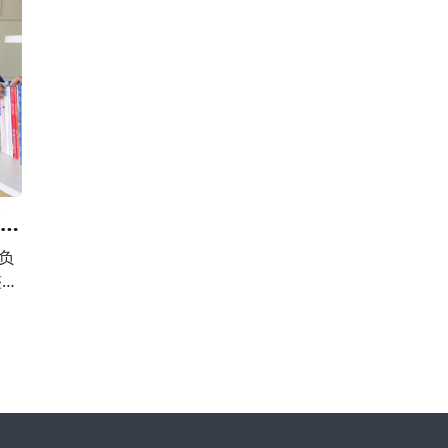
校外
围，有下列行为之一的，由县级以上人民政府校外
第
，并
培训主管部门或者其他有关部门责令限期改正，并
止
违法
予以警告;有违法所得的，退还所收费用后没收违法
用
所得;情节严重的，责令停止招收学员、吊销许
育局
负
整治
向违