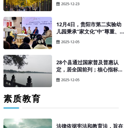
育厅（教委、教育局）、财政
2025-12-23
厅（局）：为贯彻落实《中华
人民共和国学前教育法》，更
好促进学前教育普及普惠安全
12月4日，贵阳市第二实验幼
优质发展，有效降低人民群众
儿园秉承“家文化”中“尊重、
保育教育成本，完善生育支持
和谐、互助”的核心特质，以
2025-12-05
政策体系，经商国家卫生健康
“科学幼小衔接”为核心，举办
委，现就完善幼儿园收费政策
家园共育主题沙龙。活动以
有关事项通知如下。
“家”为纽带搭建高效沟通桥
28个县通过国家普及普惠认
梁，让科学衔接的理念与实践
定，居全国前列；核心指标连
经验在互动中碰撞共鸣，为幼
续多年超全国平均水平——贵
2025-12-05
儿关键期成长筑牢坚实根基。
州学前教育的“强势崛起”，绝
非偶然，而是精准施策、久久
素质教育
为功的必然。其“强”的根源，
藏着三重关键密码。
法律依据宪法和教育法，旨在