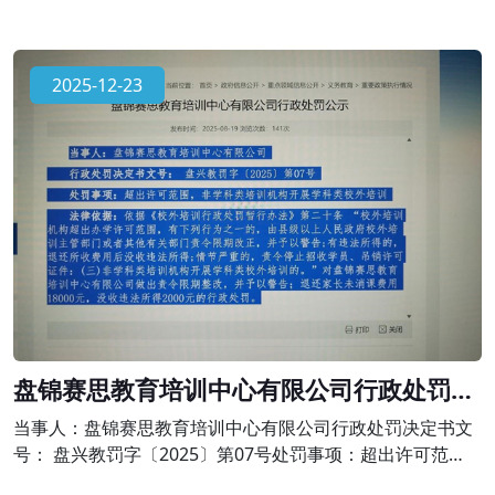
2025-12-23
盘锦赛思教育培训中心有限公司行政处罚公
示
当事人：盘锦赛思教育培训中心有限公司行政处罚决定书文
号： 盘兴教罚字〔2025〕第07号处罚事项：超出许可范
围，非学科类培训机构开展学科类校外培训法律依据：依据