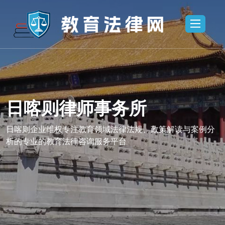
日喀则律师事务所
务所,日喀则
日喀则律师事
喀则企业维权
法律咨询,日
日喀则企业维权专注教育领域法律法规、政策解读与案例分
析的专业的教育法律咨询服务平台