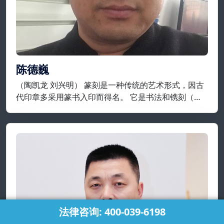
陈德巍
（陶凯龙 刘兴明） 篆刻是一种传统的艺术形式，因古
代印章多采用篆书入印而得名。 它是书法和镌刻（包
括凿、铸）结合，来制作印章的艺术，就制作工艺而
言，它是指将在平面上设计好的纹样或文字镌刻在金
属、石头、牙、角等材质上。
法律咨询: 400-039-6198