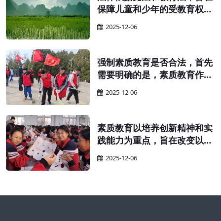
保障儿童和少年的受教育权
利，提高国民素质。 为保障适
2025-12-06
龄儿童、少年接受义务教育的
权利，确保义务教育的顺利实
施，并提升全民族的整体素
强制素质教育是否合法，首先
质，特依据宪法和教育法制定
需要明确的是，素质教育作为
本法。
义务教育的一部分，其实施应
2025-12-06
当遵循义务教育的相关规定。
素质教育以培养创新精神和实
践能力为重点，旨在改变以往
只重视书本知识、忽视实践能
2025-12-06
力的教育现象。在实施素质教
育的过程中，教师需要鼓励学
生自主学习、独立思考，并积
极保护他们的探索精神和创新
思维。