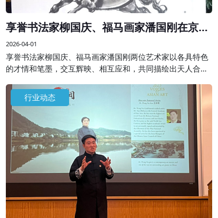
享誉书法家柳国庆、福马画家潘国刚在京联
袂创作精品画作
2026-04-01
享誉书法家柳国庆、福马画家潘国刚两位艺术家以各具特色
的才情和笔墨，交互辉映、相互应和，共同描绘出天人合一
的理想画卷，表达了艺术家对天地人和、美好祥和生活的祈
愿，抒发新时代的“精气神”。
行业动态