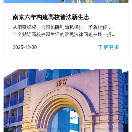
南京六年构建高校普法新生态
从消费维权、合同陷阱到隐私保护、矛盾化解，一
个个贴近高校校园生活的常见法律问题被逐一拆
解……12月15日，南京市检察院主办的第六届“法治
2025-12-30
了解更多
进高校”活动之“‘检’爱青春 ‘宁’护未来”主题直播访谈
顺利开展