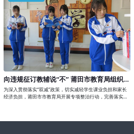
令停止举办学科类培训，并予以警告;退还家长未消课费用
980元并处以2940元的罚款。
向违规征订教辅说“不” 莆田市教育局组织开
展专项整治行动
为深入贯彻落实“双减”政策，切实减轻学生课业负担和家长
经济负担，莆田市市教育局开展专项整治行动，完善落实进
校教辅统一征订机制，坚决向违规征订教辅说“不”。