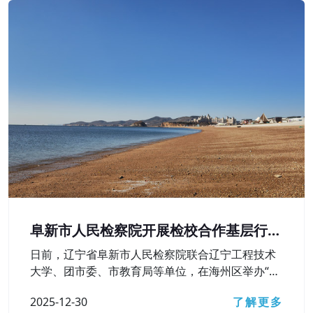
阜新市人民检察院开展检校合作基层行活
动
日前，辽宁省阜新市人民检察院联合辽宁工程技术
大学、团市委、市教育局等单位，在海州区举办“弘
扬宪法精神 护航青春成长——检校合作基层行”活
2025-12-30
了解更多
动，深入学习贯彻习近平法治思想，检校合作向基