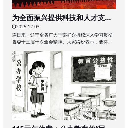
为全面振兴提供科技和人才支撑
——辽宁全省广大干部群众深入
2025-12-03
学习贯彻省委十三届十次全会精
连日来，辽宁全省广大干部群众持续深入学习贯彻
神
省委十三届十次全会精神。大家纷纷表示，要将全
会精神转化为干事创业的强大动力，干在实处、奋
勇争先，辽宁全面振兴取得新突破。