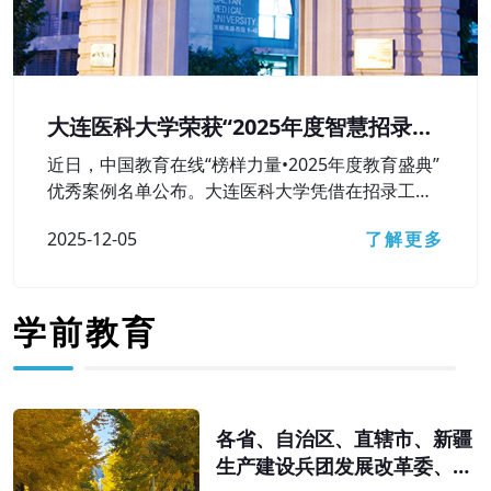
大连医科大学荣获“2025年度智慧招录较
好本科高校”奖
近日，中国教育在线“榜样力量•2025年度教育盛典”
优秀案例名单公布。大连医科大学凭借在招录工作
中对智慧招录相关技术工具的高水平运用及较好成
2025-12-05
了解更多
果，获评“2025年度智慧招录较好本科高校”荣誉称
号。
学前教育
各省、自治区、直辖市、新疆
生产建设兵团发展改革委、教