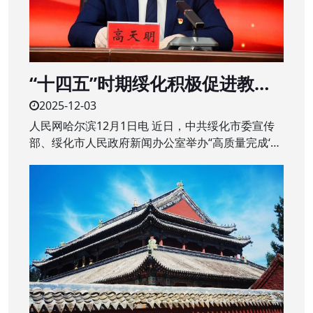
“十四五”时期绥化积极促进教育
质量提升 建设“家门口”的优质学
2025-12-03
校
人民网哈尔滨12月1日电 近日，中共绥化市委宣传
部、绥化市人民政府新闻办公室举办“高质量完成‘十
四五’规划”系列主题新闻发布会第二场，围绕绥化市
“十四五”时期教育改革发展成绩作专题发布。