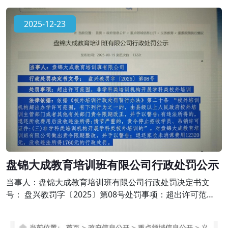
《校外培训行政处罚暂行办法》第二十条 “校外培训机构超
出办学许可范围，有下列行为之一的，由县级以上人民政府
2025-12-23
校外培训主管部门或者其他有关部门责令限期改正，并予以
警告;有违法所得的，退还所收费用后没收违法所得;情节严重
的，责令停止招收学员、吊销
盘锦大成教育培训班有限公司行政处罚公示
当事人：盘锦大成教育培训班有限公司行政处罚决定书文
号： 盘兴教罚字〔2025〕第08号处罚事项：超出许可范
围，非学科类培训机构开展学科类校外培训法律依据：依据
《校外培训行政处罚暂行办法》第二十条 “校外培训机构超