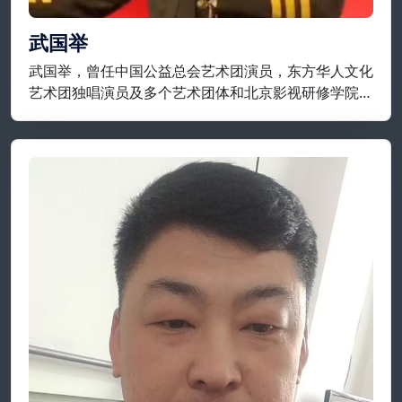
武国举
武国举，曾任中国公益总会艺术团演员，东方华人文化
艺术团独唱演员及多个艺术团体和北京影视研修学院等
担任要职；现为开国将军后代合唱团，将军艺术团，战
友艺术团特聘独唱演员，享誉实力派歌唱家一级演员；