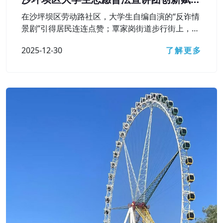
基层普法之路
在沙坪坝区劳动路社区，大学生自编自演的“反诈情
景剧”引得居民连连点赞；覃家岗街道步行街上，一
幅巨型“民法飞行棋”棋盘铺开，居民群众在游戏中
2025-12-30
了解更多
弄懂了遗嘱效力、高空抛物责任等法律知识