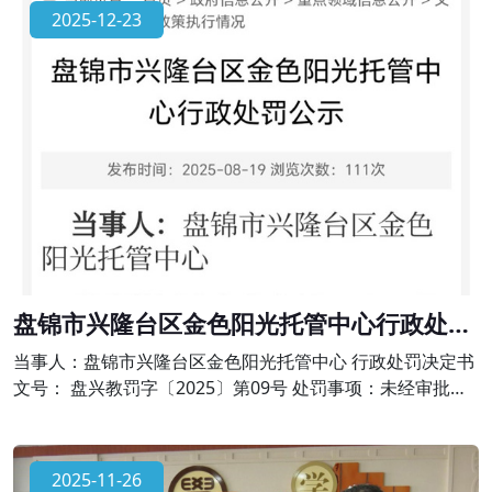
出办学许可范围，有下列行为之一的，由县级以上人民政府
2025-12-23
校外培训主管部门或者其他有关部门责令限期改正，并予以
警告;有违法所得的，退还所收费用后没收违法所得;情节严重
的，责令停止招收学员、吊销许
盘锦市兴隆台区金色阳光托管中心行政处罚
公示
当事人：盘锦市兴隆台区金色阳光托管中心 行政处罚决定书
文号： 盘兴教罚字〔2025〕第09号 处罚事项：未经审批擅
自举办学科类校外培训的违法行为 法律依据：依据《中华人
民共和国民办教育促进法》第六十四条、《校外培训行政处
罚暂行办法》第十七条的规定。对金色阳光托管中心作出责
2025-11-26