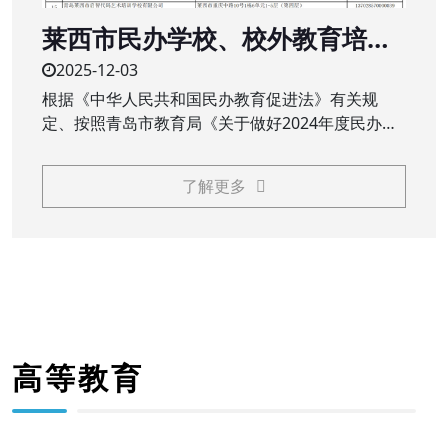
莱西市民办学校、校外教育培训
机构2024年度办学年检结果公示
2025-12-03
根据《中华人民共和国民办教育促进法》有关规
定、按照青岛市教育局《关于做好2024年度民办教
育机构年检工作的通知》（青教通字〔2025〕23
号）要求，莱西市教育和体育局对民办学校（民办
了解更多
中小学、职业学校）、校外教育培训机构2024年度
办学情况进行了年检
高等教育