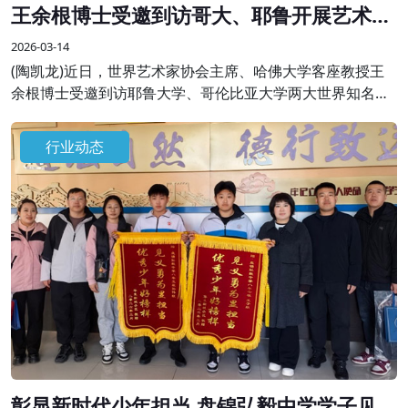
王余根博士受邀到访哥大、耶鲁开展艺术学
术交流
2026-03-14
(陶凯龙)近日，世界艺术家协会主席、哈佛大学客座教授王
余根博士受邀到访耶鲁大学、哥伦比亚大学两大世界知名高
校，开展系列艺术学术交流与分享活动，受到校方师生及国
际各界嘉宾的热烈欢迎。
行业动态
彰显新时代少年担当 盘锦弘毅中学学子见义