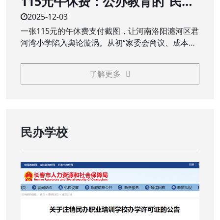
115元午休费：公办教育的“民生
账”不能是“糊涂账”
2025-12-03
一张115元的午休费支付截图，让河南洛阳瀍河区君
河湾小学陷入舆论漩涡。从初“家委会商议、成本价
服务”的回应，到终“全额退费、追责问责”的处理，
这场看似不大的争议，触碰了公众对公办教育公益
了解更多
属性的核心关切，义务教育阶段，本应普惠的校园
服务，岂能成为需要家长额外买单的“收费项目”？
民办学校