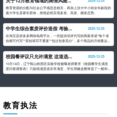
关于12月教育领域的舆情风险研
2025-12-25
判及处置建议
教育资源的分配与社会公平感息息相关，再加上涉大中小幼全年龄段的
庞大学生及家长群体，舆情必然呈现多发、高发、频发态势。
中学生综合素质评价造假 考验社
2025-12-25
会诚信与契约精神
在淘宝及拼多多网络电商平台，一些提供综评代写的商家承诺“每个省
份都可代写”“原创填写不重复”“包过包拿高分”，多个商品的月销量达
500多份，形成一种产业
校园餐评议只允许满意 这道选择
2025-12-25
题吃相太难看
10月14日，辽宁鞍山铁西区实验学校被曝老师要求《校园餐学生满意
度问卷调查表》只能填满意或非常满意，学生用橡皮擦将选了一般和不
满意的都擦掉。
教育执法