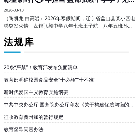
勇为受表彰
2026-03-13
（陶凯龙 白高岩）2026年寒假期间，辽宁省盘山县某小区电
梯突发火情，盘锦弘毅中学八年七班王子航、八年五班孙伟
航两名同学途经现场，临危不惧、沉着冷静，主动挺身而
法规库
出，熟练使用灭火器果断处置，成功将火情扑灭
20条“严禁”！教育部发布负面清单
教育部明确校园食品安全“十必须”“十不准”
新时代爱国主义教育实施纲要
中共中央办公厅 国务院办公厅印发《关于构建优质均衡的基
本公共教育服务体系的意见》
征收教育费附加的暂行规定
教育督导问责办法