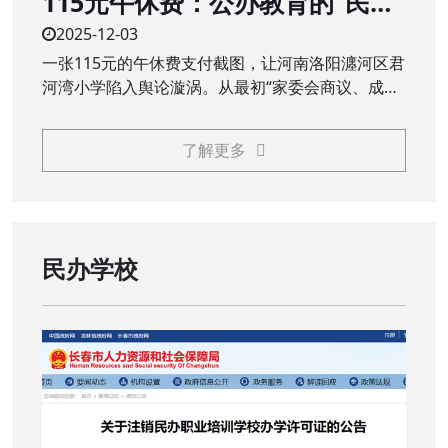
115元午休费：公办教育的“民生
账”不能是“糊涂账”
2025-12-03
一张115元的午休费支付截图，让河南洛阳瀍河区君
河湾小学陷入舆论漩涡。从最初“家委会商议、成本
价服务”的回应，到最终“全额退费、追责问责”的处
理，这场看似不大的争议，触碰了公众对公办教育
了解更多
公益属性的核心关切，义务教育阶段，本应普惠的
校园服务，岂能成为需要家长额外买单的“收费项
目”？
民办学校