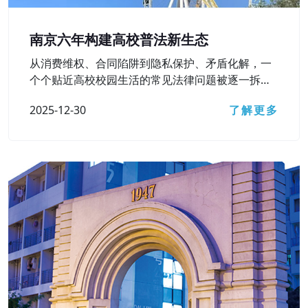
南京六年构建高校普法新生态
从消费维权、合同陷阱到隐私保护、矛盾化解，一
个个贴近高校校园生活的常见法律问题被逐一拆
解……12月15日，南京市检察院主办的第六届“法治
2025-12-30
了解更多
进高校”活动之“‘检’爱青春 ‘宁’护未来”主题直播访谈
顺利开展