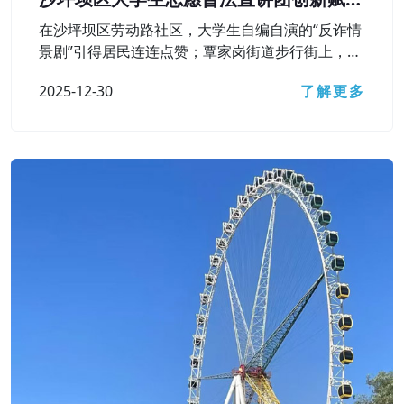
基层普法之路
在沙坪坝区劳动路社区，大学生自编自演的“反诈情
景剧”引得居民连连点赞；覃家岗街道步行街上，一
幅巨型“民法飞行棋”棋盘铺开，居民群众在游戏中
2025-12-30
了解更多
弄懂了遗嘱效力、高空抛物责任等法律知识