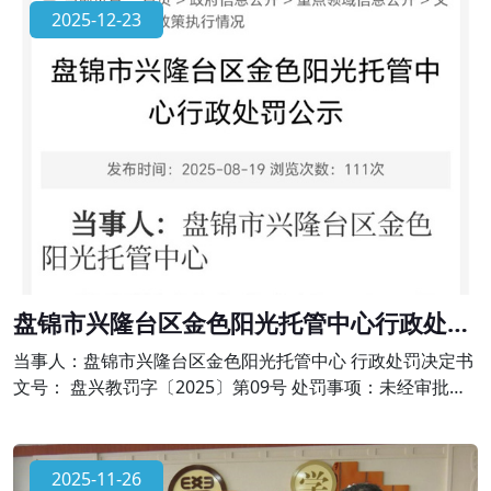
出办学许可范围，有下列行为之一的，由县级以上人民政府
2025-12-23
校外培训主管部门或者其他有关部门责令限期改正，并予以
警告;有违法所得的，退还所收费用后没收违法所得;情节严重
的，责令停止招收学员、吊销许
盘锦市兴隆台区金色阳光托管中心行政处罚
公示
当事人：盘锦市兴隆台区金色阳光托管中心 行政处罚决定书
文号： 盘兴教罚字〔2025〕第09号 处罚事项：未经审批擅
自举办学科类校外培训的违法行为 法律依据：依据《中华人
民共和国民办教育促进法》第六十四条、《校外培训行政处
罚暂行办法》第十七条的规定。对金色阳光托管中心作出责
2025-11-26