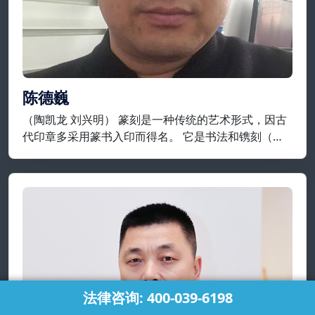
陈德巍
（陶凯龙 刘兴明） 篆刻是一种传统的艺术形式，因古
代印章多采用篆书入印而得名。 它是书法和镌刻（包
括凿、铸）结合，来制作印章的艺术，就制作工艺而
言，它是指将在平面上设计好的纹样或文字镌刻在金
属、石头、牙、角等材质上。
法律咨询: 400-039-6198