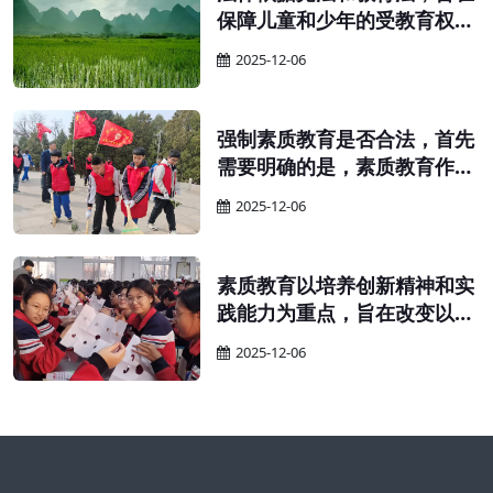
保障儿童和少年的受教育权
利，提高国民素质。 为保障适
2025-12-06
龄儿童、少年接受义务教育的
权利，确保义务教育的顺利实
施，并提升全民族的整体素
强制素质教育是否合法，首先
质，特依据宪法和教育法制定
需要明确的是，素质教育作为
本法。
义务教育的一部分，其实施应
2025-12-06
当遵循义务教育的相关规定。
素质教育以培养创新精神和实
践能力为重点，旨在改变以往
只重视书本知识、忽视实践能
2025-12-06
力的教育现象。在实施素质教
育的过程中，教师需要鼓励学
生自主学习、独立思考，并积
极保护他们的探索精神和创新
思维。