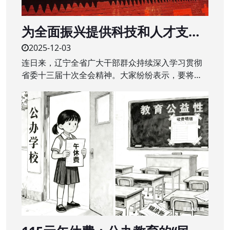
为全面振兴提供科技和人才支撑
——辽宁全省广大干部群众深入
2025-12-03
学习贯彻省委十三届十次全会精
连日来，辽宁全省广大干部群众持续深入学习贯彻
神
省委十三届十次全会精神。大家纷纷表示，要将全
会精神转化为干事创业的强大动力，干在实处、奋
勇争先，推动辽宁全面振兴取得新突破。