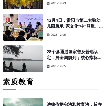
育厅（教委、教育局）、财政
2025-12-23
厅（局）：为贯彻落实《中华
人民共和国学前教育法》，更
好促进学前教育普及普惠安全
12月4日，贵阳市第二实验幼
优质发展，有效降低人民群众
儿园秉承“家文化”中“尊重、
保育教育成本，推动完善生育
和谐、互助”的核心特质，以
2025-12-05
支持政策体系，经商国家卫生
“科学幼小衔接”为核心，举办
健康委，现就完善幼儿园收费
家园共育主题沙龙。活动以
政策有关事项通知如下。
“家”为纽带搭建高效沟通桥
28个县通过国家普及普惠认
梁，让科学衔接的理念与实践
定，居全国前列；核心指标连
经验在互动中碰撞共鸣，为幼
续多年超全国平均水平——贵
2025-12-05
儿关键期成长筑牢坚实根基。
州学前教育的“强势崛起”，绝
非偶然，而是精准施策、久久
素质教育
为功的必然。其“强”的根源，
藏着三重关键密码。
法律依据宪法和教育法，旨在