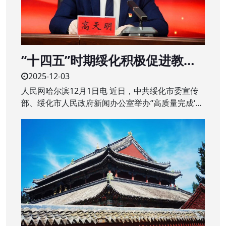
“十四五”时期绥化积极促进教育
质量提升 建设“家门口”的优质学
2025-12-03
校
人民网哈尔滨12月1日电 近日，中共绥化市委宣传
部、绥化市人民政府新闻办公室举办“高质量完成‘十
四五’规划”系列主题新闻发布会第二场，围绕绥化市
“十四五”时期教育改革发展成绩作专题发布。