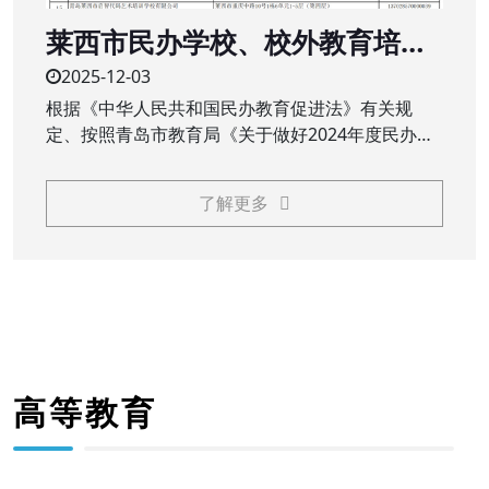
莱西市民办学校、校外教育培训
机构2024年度办学年检结果公示
2025-12-03
根据《中华人民共和国民办教育促进法》有关规
定、按照青岛市教育局《关于做好2024年度民办教
育机构年检工作的通知》（青教通字〔2025〕23
号）要求，莱西市教育和体育局对民办学校（民办
了解更多
中小学、职业学校）、校外教育培训机构2024年度
办学情况进行了年检
高等教育