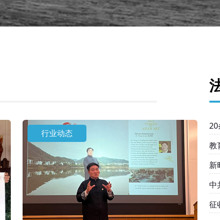
2
行业动态
教
新
中
均
征