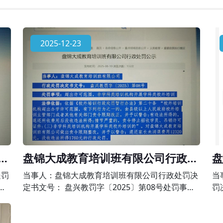
2025-12-23
政
盘锦大成教育培训班有限公司行政处
盘
罚公示
政
处罚
当事人：盘锦大成教育培训班有限公司行政处罚决
当
事
定书文号： 盘兴教罚字〔2025〕第08号处罚事
罚
科类
项：超出许可范围，非学科类培训机构开展学科类
事
暂行
校外培训法律依据：依据《校外培训行政处罚暂行
为 法律依据：依据《中华人民共和国民办教育促进
办法》第二十条 “校外培训机构超出办学许可范
法