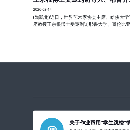
艺术学术交流
2026-03-14
(陶凯龙)近日，世界艺术家协会主席、哈佛大学
座教授王余根博士受邀到访耶鲁大学、哥伦比
学两大世界知名高校，开展系列艺术学术交流
享活动，受到校方师生及国际各界嘉宾的热烈
迎。
关于作业帮用“学生跳楼”
的教育警示