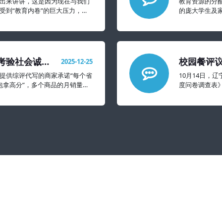
出来讲讲，这是因为现在与我们
教育资源的分
受到“教育内卷”的巨大压力，抑
的庞大学生及
象的还要严重很多。
考验社会诚信
校园餐评议
2025-12-25
太难看
提供综评代写的商家承诺“每个省
10月14日，
过包拿高分”，多个商品的月销量达
度问卷调查表
不满意的都擦