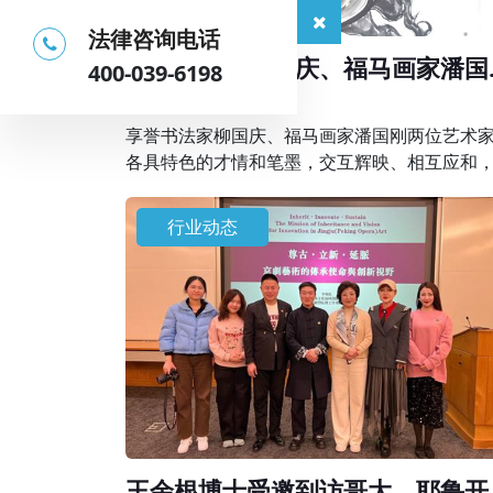
法律咨询电话
享誉书法家柳国庆、福马画家潘国
400-039-6198
在京联袂创作精品画作
2026-04-01
享誉书法家柳国庆、福马画家潘国刚两位艺术
各具特色的才情和笔墨，交互辉映、相互应和
同描绘出天人合一的理想画卷，表达了艺术家
地人和、美好祥和生活的祈愿，抒发新时代的“
行业动态
气神”。
王余根博士受邀到访哥大、耶鲁开