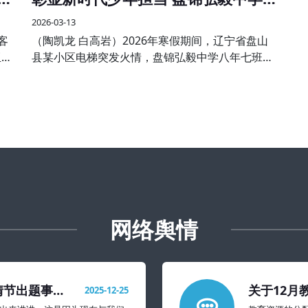
学子见义勇为受表彰
2026-03-13
客
（陶凯龙 白高岩）2026年寒假期间，辽宁省盘山
亚大
县某小区电梯突发火情，盘锦弘毅中学八年七班王
与分
子航、八年五班孙伟航两名同学途经现场，临危不
欢
惧、沉着冷静，主动挺身而出，熟练使用灭火器果
断处置，成功将火情扑灭
网络舆情
情节出题事件
关于12月
2025-12-25
置建议