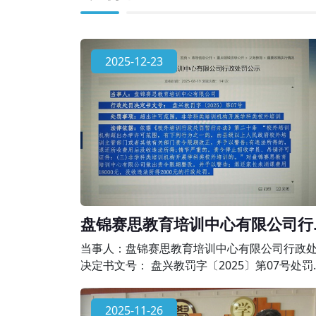
2025-12-23
盘锦赛思教育培训中心有限公司行
处罚公示
当事人：盘锦赛思教育培训中心有限公司行政
决定书文号： 盘兴教罚字〔2025〕第07号处罚
项：超出许可范围，非学科类培训机构开展学
校外培训法律依据：依据《校外培训行政处罚
2025-11-26
办法》第二十条 “校外培训机构超出办学许可范