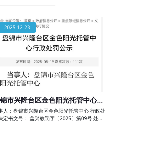
2025-12-23
锦市兴隆台区金色阳光托管中心行
处罚公示
事人：盘锦市兴隆台区金色阳光托管中心 行政处
决定书文号： 盘兴教罚字〔2025〕第09号 处罚
项：未经审批擅自举办学科类校外培训的违法行
》第六十四条、《校外培训行政处罚暂行办法》