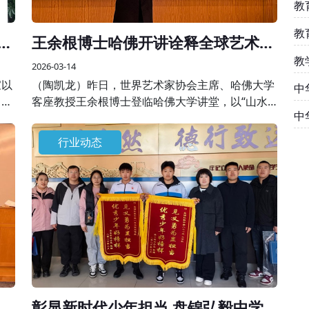
教
教
刚
王余根博士哈佛开讲诠释全球艺术美
学
教
2026-03-14
家以
（陶凯龙）昨日，世界艺术家协会主席、哈佛大学
中
，共
客座教授王余根博士登临哈佛大学讲堂，以“山水
中
对天
之间”为核心主题开展专题学术授课，将自身数十
精
年艺术积淀与世界大同、世界和平的美学思想融于
行业动态
一堂，为全球学界、艺术界同仁呈现了一场跨越边
界的艺术盛宴。
展
彰显新时代少年担当 盘锦弘毅中学