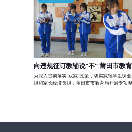
围，有下列行为之一的，由县级以上人民政府
培训主管部门或者其他有关部门责令限期改正
予以警告;有违法所得的，退还所收费用后没收
所得;情节严重的，责令停止招收学员、吊销
向违规征订教辅说“不” 莆田市教
组织开展专项整治行动
为深入贯彻落实“双减”政策，切实减轻学生课业
担和家长经济负担，莆田市市教育局开展专项
行动，完善落实进校教辅统一征订机制，坚决
规征订教辅说“不”。