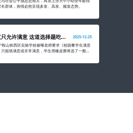
配与社会公平感息息相关，再加上涉大中小幼全年龄段
家长群体，舆情必然呈现多发、高发、频发态势。
只允许满意 这道选择题吃相
2025-12-25
辽宁鞍山铁西区实验学校被曝老师要求《校园餐学生满意
》只能填满意或非常满意，学生用橡皮擦将选了一般和
掉。