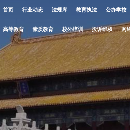
首页
行业动态
法规库
教育执法
公办学校
高等教育
素质教育
校外培训
投诉维权
网