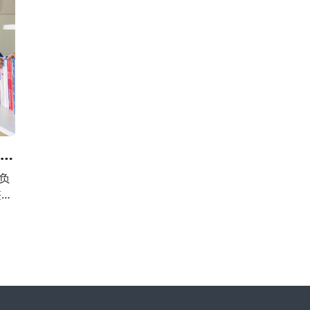
校外
围，有下列行为之一的，由县级以上人民政府校外
第
，并
培训主管部门或者其他有关部门责令限期改正，并
止
违法
予以警告;有违法所得的，退还所收费用后没收违法
用
所得;情节严重的，责令停止招收学员、吊销许
育局
负
整治
向违