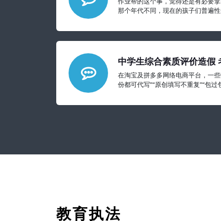
作业帮的这个事，觉得还是有必要拿
那个年代不同，现在的孩子们普遍性
郁、焦虑等心理问题可能要比我们想
中学生综合素质评价造假 
与契约精神
在淘宝及拼多多网络电商平台，一些
份都可代写”“原创填写不重复”“包
500多份，形成一种产业
教育执法