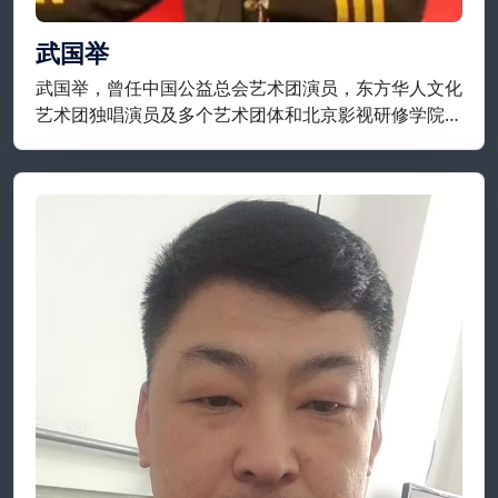
武国举
武国举，曾任中国公益总会艺术团演员，东方华人文化
艺术团独唱演员及多个艺术团体和北京影视研修学院等
担任要职；现为开国将军后代合唱团，将军艺术团，战
友艺术团特聘独唱演员，享誉实力派歌唱家一级演员；