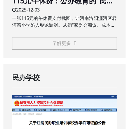
115元午休费：公办教育的“民生
账”不能是“糊涂账”
2025-12-03
一张115元的午休费支付截图，让河南洛阳瀍河区君
河湾小学陷入舆论漩涡。从初“家委会商议、成本价
服务”的回应，到终“全额退费、追责问责”的处理，
这场看似不大的争议，触碰了公众对公办教育公益
了解更多
属性的核心关切，义务教育阶段，本应普惠的校园
服务，岂能成为需要家长额外买单的“收费项目”？
民办学校