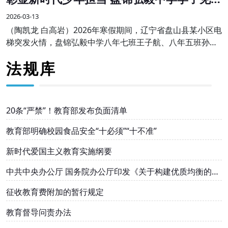
勇为受表彰
2026-03-13
（陶凯龙 白高岩）2026年寒假期间，辽宁省盘山县某小区电
梯突发火情，盘锦弘毅中学八年七班王子航、八年五班孙伟
航两名同学途经现场，临危不惧、沉着冷静，主动挺身而
法规库
出，熟练使用灭火器果断处置，成功将火情扑灭
20条“严禁”！教育部发布负面清单
教育部明确校园食品安全“十必须”“十不准”
新时代爱国主义教育实施纲要
中共中央办公厅 国务院办公厅印发《关于构建优质均衡的基
本公共教育服务体系的意见》
征收教育费附加的暂行规定
教育督导问责办法