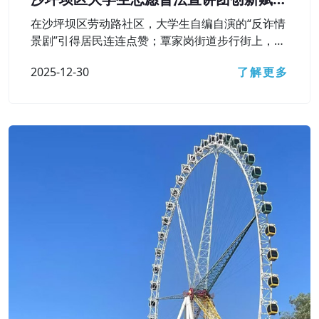
基层普法之路
在沙坪坝区劳动路社区，大学生自编自演的“反诈情
景剧”引得居民连连点赞；覃家岗街道步行街上，一
幅巨型“民法飞行棋”棋盘铺开，居民群众在游戏中
2025-12-30
了解更多
弄懂了遗嘱效力、高空抛物责任等法律知识