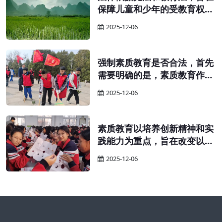
保障儿童和少年的受教育权
利，提高国民素质。 为保障适
2025-12-06
龄儿童、少年接受义务教育的
权利，确保义务教育的顺利实
施，并提升全民族的整体素
强制素质教育是否合法，首先
质，特依据宪法和教育法制定
需要明确的是，素质教育作为
本法。
义务教育的一部分，其实施应
2025-12-06
当遵循义务教育的相关规定。
素质教育以培养创新精神和实
践能力为重点，旨在改变以往
只重视书本知识、忽视实践能
2025-12-06
力的教育现象。在实施素质教
育的过程中，教师需要鼓励学
生自主学习、独立思考，并积
极保护他们的探索精神和创新
思维。