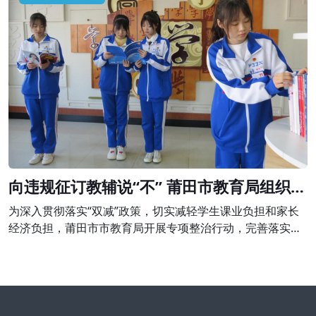
令停止举办学科类培训，并予以警告;退还家长未消课费用
980元并处以2940元的罚款。
向违规征订教辅说“不” 莆田市教育局组织开
展专项整治行动
为深入贯彻落实“双减”政策，切实减轻学生课业负担和家长
经济负担，莆田市市教育局开展专项整治行动，完善落实进
校教辅统一征订机制，坚决向违规征订教辅说“不”。