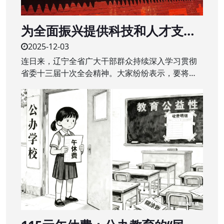
为全面振兴提供科技和人才支撑
——辽宁全省广大干部群众深入
2025-12-03
学习贯彻省委十三届十次全会精
连日来，辽宁全省广大干部群众持续深入学习贯彻
神
省委十三届十次全会精神。大家纷纷表示，要将全
会精神转化为干事创业的强大动力，干在实处、奋
勇争先，辽宁全面振兴取得新突破。