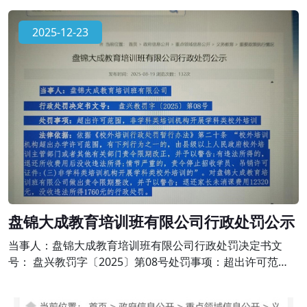
《校外培训行政处罚暂行办法》第二十条 “校外培训机构超
出办学许可范围，有下列行为之一的，由县级以上人民政府
2025-12-23
校外培训主管部门或者其他有关部门责令限期改正，并予以
警告;有违法所得的，退还所收费用后没收违法所得;情节严重
的，责令停止招收学员、吊销
盘锦大成教育培训班有限公司行政处罚公示
当事人：盘锦大成教育培训班有限公司行政处罚决定书文
号： 盘兴教罚字〔2025〕第08号处罚事项：超出许可范
围，非学科类培训机构开展学科类校外培训法律依据：依据
《校外培训行政处罚暂行办法》第二十条 “校外培训机构超