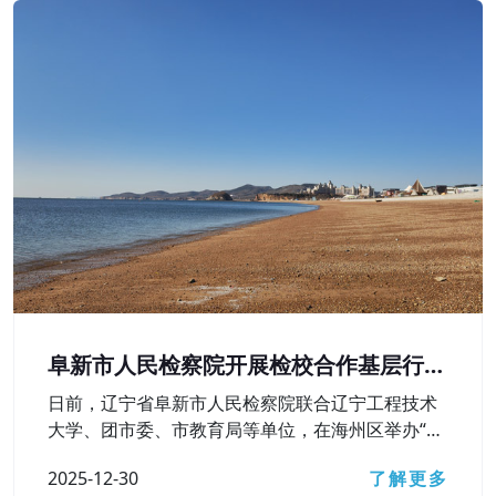
阜新市人民检察院开展检校合作基层行活
动
日前，辽宁省阜新市人民检察院联合辽宁工程技术
大学、团市委、市教育局等单位，在海州区举办“弘
扬宪法精神 护航青春成长——检校合作基层行”活
2025-12-30
了解更多
动，深入学习贯彻习近平法治思想，检校合作向基