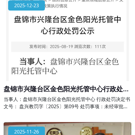
出办学许可范围，有下列行为之一的，由县级以上人民政府
2025-12-23
校外培训主管部门或者其他有关部门责令限期改正，并予以
警告;有违法所得的，退还所收费用后没收违法所得;情节严重
的，责令停止招收学员、吊销许
盘锦市兴隆台区金色阳光托管中心行政处罚
公示
当事人：盘锦市兴隆台区金色阳光托管中心 行政处罚决定书
文号： 盘兴教罚字〔2025〕第09号 处罚事项：未经审批擅
自举办学科类校外培训的违法行为 法律依据：依据《中华人
民共和国民办教育促进法》第六十四条、《校外培训行政处
罚暂行办法》第十七条的规定。对金色阳光托管中心作出责
2025-11-26