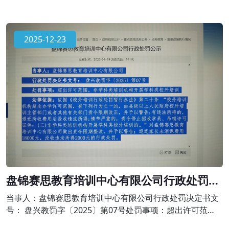
2025-12-23
盘锦赛思教育培训中心有限公司行政处罚公
示
当事人：盘锦赛思教育培训中心有限公司行政处罚决定书文
号： 盘兴教罚字〔2025〕第07号处罚事项：超出许可范
围，非学科类培训机构开展学科类校外培训法律依据：依据