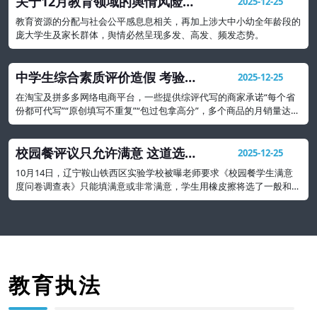
关于12月教育领域的舆情风险研
2025-12-25
判及处置建议
教育资源的分配与社会公平感息息相关，再加上涉大中小幼全年龄段的
庞大学生及家长群体，舆情必然呈现多发、高发、频发态势。
中学生综合素质评价造假 考验社
2025-12-25
会诚信与契约精神
在淘宝及拼多多网络电商平台，一些提供综评代写的商家承诺“每个省
份都可代写”“原创填写不重复”“包过包拿高分”，多个商品的月销量达
500多份，形成一种产业
校园餐评议只允许满意 这道选择
2025-12-25
题吃相太难看
10月14日，辽宁鞍山铁西区实验学校被曝老师要求《校园餐学生满意
度问卷调查表》只能填满意或非常满意，学生用橡皮擦将选了一般和不
满意的都擦掉。
教育执法