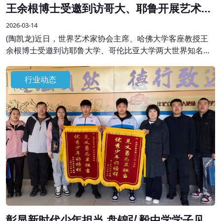
王余根博士受邀到访哥大、耶鲁开展艺术学
术交流
2026-03-14
(陶凯龙)近日，世界艺术家协会主席、哈佛大学客座教授王
余根博士受邀到访耶鲁大学、哥伦比亚大学两大世界知名高
校，开展系列艺术学术交流与分享活动，受到校方师生及国
际各界嘉宾的热烈欢迎。
行业动态
彰显新时代少年担当 盘锦弘毅中学学子见义