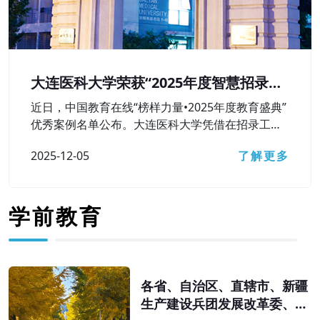
大连医科大学荣获“2025年度智慧招录较
好本科高校”奖
近日，中国教育在线“榜样力量•2025年度教育盛典”
优秀案例名单公布。大连医科大学凭借在招录工作
中对智慧招录相关技术工具的高水平运用及较好成
2025-12-05
了解更多
果，获评“2025年度智慧招录较好本科高校”荣誉称
号。
学前教育
各省、自治区、直辖市、新疆
生产建设兵团发展改革委、教