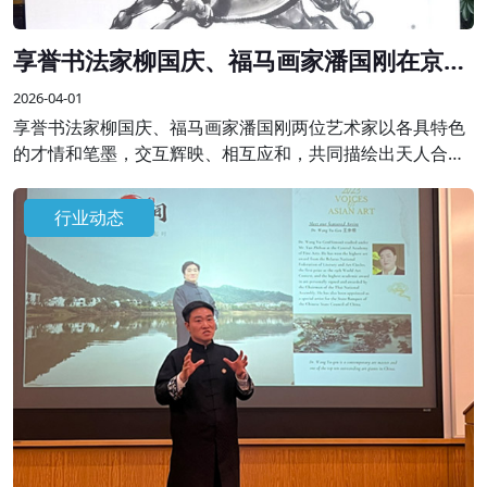
享誉书法家柳国庆、福马画家潘国刚在京联
袂创作精品画作
2026-04-01
享誉书法家柳国庆、福马画家潘国刚两位艺术家以各具特色
的才情和笔墨，交互辉映、相互应和，共同描绘出天人合一
的理想画卷，表达了艺术家对天地人和、美好祥和生活的祈
愿，抒发新时代的“精气神”。
行业动态