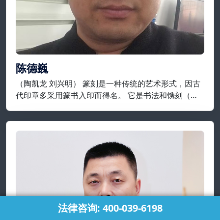
陈德巍
（陶凯龙 刘兴明） 篆刻是一种传统的艺术形式，因古
代印章多采用篆书入印而得名。 它是书法和镌刻（包
括凿、铸）结合，来制作印章的艺术，就制作工艺而
言，它是指将在平面上设计好的纹样或文字镌刻在金
属、石头、牙、角等材质上。
法律咨询: 400-039-6198