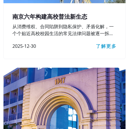
南京六年构建高校普法新生态
从消费维权、合同陷阱到隐私保护、矛盾化解，一
个个贴近高校校园生活的常见法律问题被逐一拆
解……12月15日，南京市检察院主办的第六届“法治
2025-12-30
了解更多
进高校”活动之“‘检’爱青春 ‘宁’护未来”主题直播访谈
顺利开展