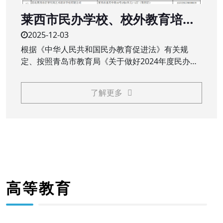
莱西市民办学校、校外教育培训
机构2024年度办学年检结果公示
2025-12-03
根据《中华人民共和国民办教育促进法》有关规
定、按照青岛市教育局《关于做好2024年度民办教
育机构年检工作的通知》（青教通字〔2025〕23
号）要求，莱西市教育和体育局对民办学校（民办
了解更多
中小学、职业学校）、校外教育培训机构2024年度
办学情况进行了年检
高等教育