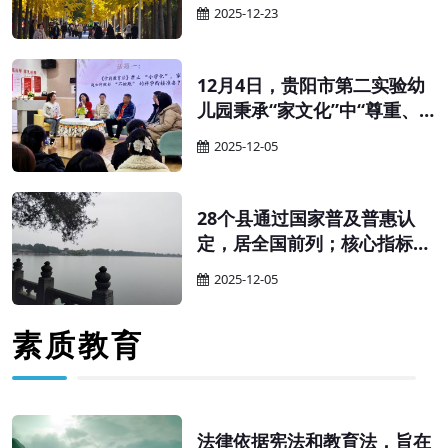
育厅（教委、教育局）、财政
2025-12-23
厅（局）：为贯彻落实《中华
人民共和国学前教育法》，更
好促进学前教育普及普惠安全
12月4日，贵阳市第二实验幼
优质发展，有效降低人民群众
儿园秉承“家文化”中“尊重、
保育教育成本，完善生育支持
和谐、互助”的核心特质，以
2025-12-05
政策体系，经商国家卫生健康
“科学幼小衔接”为核心，举办
委，现就完善幼儿园收费政策
家园共育主题沙龙。活动以
有关事项通知如下。
“家”为纽带搭建高效沟通桥
28个县通过国家普及普惠认
梁，让科学衔接的理念与实践
定，居全国前列；核心指标连
经验在互动中碰撞共鸣，为幼
续多年超全国平均水平——贵
2025-12-05
儿关键期成长筑牢坚实根基。
州学前教育的“强势崛起”，绝
非偶然，而是精准施策、久久
素质教育
为功的必然。其“强”的根源，
藏着三重关键密码。
法律依据宪法和教育法，旨在