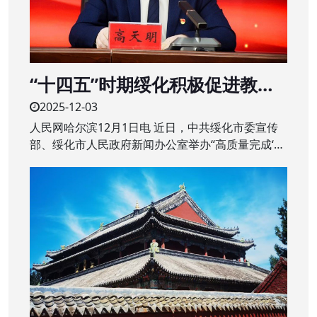
“十四五”时期绥化积极促进教育
质量提升 建设“家门口”的优质学
2025-12-03
校
人民网哈尔滨12月1日电 近日，中共绥化市委宣传
部、绥化市人民政府新闻办公室举办“高质量完成‘十
四五’规划”系列主题新闻发布会第二场，围绕绥化市
“十四五”时期教育改革发展成绩作专题发布。