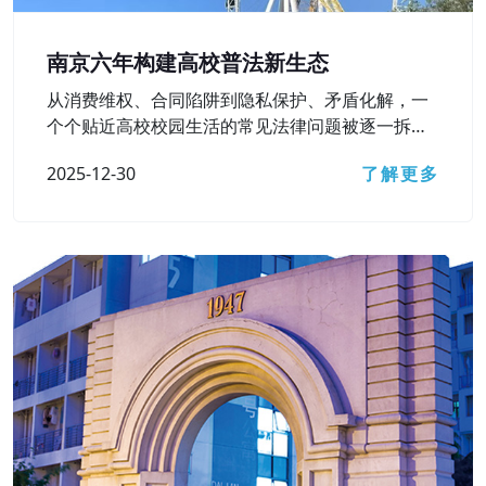
南京六年构建高校普法新生态
从消费维权、合同陷阱到隐私保护、矛盾化解，一
个个贴近高校校园生活的常见法律问题被逐一拆
解……12月15日，南京市检察院主办的第六届“法治
2025-12-30
了解更多
进高校”活动之“‘检’爱青春 ‘宁’护未来”主题直播访谈
顺利开展