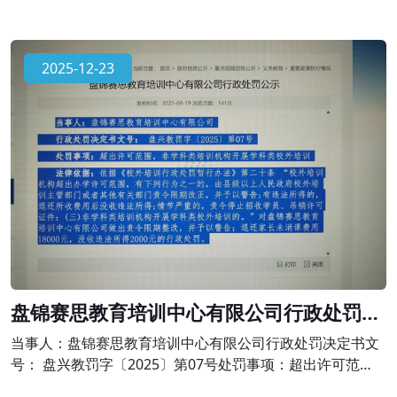
2025-12-23
盘锦赛思教育培训中心有限公司行政处罚公
示
当事人：盘锦赛思教育培训中心有限公司行政处罚决定书文
号： 盘兴教罚字〔2025〕第07号处罚事项：超出许可范
围，非学科类培训机构开展学科类校外培训法律依据：依据