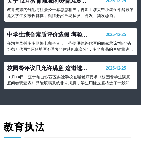
关于12月教育领域的舆情风险研
2025-12-25
判及处置建议
教育资源的分配与社会公平感息息相关，再加上涉大中小幼全年龄段的
庞大学生及家长群体，舆情必然呈现多发、高发、频发态势。
中学生综合素质评价造假 考验社
2025-12-25
会诚信与契约精神
在淘宝及拼多多网络电商平台，一些提供综评代写的商家承诺“每个省
份都可代写”“原创填写不重复”“包过包拿高分”，多个商品的月销量达
500多份，形成一种产业
校园餐评议只允许满意 这道选择
2025-12-25
题吃相太难看
10月14日，辽宁鞍山铁西区实验学校被曝老师要求《校园餐学生满意
度问卷调查表》只能填满意或非常满意，学生用橡皮擦将选了一般和不
满意的都擦掉。
教育执法