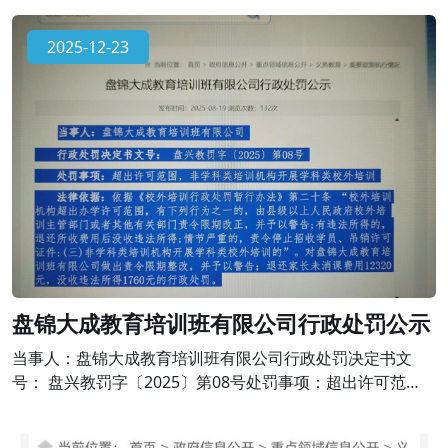
《校外培训行政处罚暂行办法》第二十条 “校外培训机构超
出办学许可范围，有下列行为之一的，由县级以上人民政府
2025-12-23
校外培训主管部门或者其他有关部门责令限期改正，并予以
警告;有违法所得的，退还所收费用后没收违法所得;情节严重
的，责令停止招收学员、吊销
盘锦大成教育培训班有限公司行政处罚公示
当事人：盘锦大成教育培训班有限公司行政处罚决定书文
号： 盘兴教罚字〔2025〕第08号处罚事项：超出许可范
围，非学科类培训机构开展学科类校外培训法律依据：依据
《校外培训行政处罚暂行办法》第二十条 “校外培训机构超