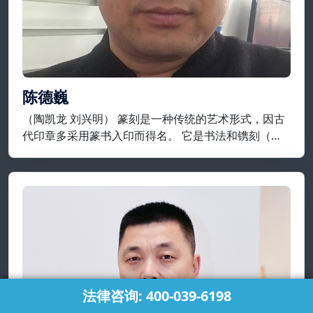
陈德巍
（陶凯龙 刘兴明） 篆刻是一种传统的艺术形式，因古
代印章多采用篆书入印而得名。 它是书法和镌刻（包
括凿、铸）结合，来制作印章的艺术，就制作工艺而
言，它是指将在平面上设计好的纹样或文字镌刻在金
属、石头、牙、角等材质上。
法律咨询: 400-039-6198