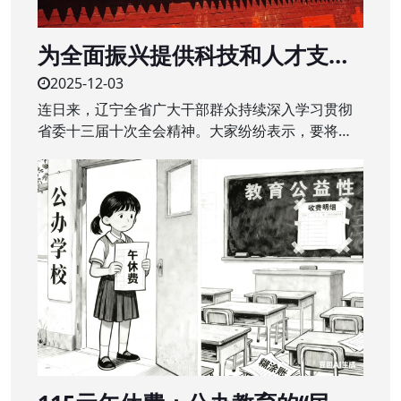
为全面振兴提供科技和人才支撑
——辽宁全省广大干部群众深入
2025-12-03
学习贯彻省委十三届十次全会精
连日来，辽宁全省广大干部群众持续深入学习贯彻
神
省委十三届十次全会精神。大家纷纷表示，要将全
会精神转化为干事创业的强大动力，干在实处、奋
勇争先，辽宁全面振兴取得新突破。