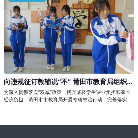
令停止举办学科类培训，并予以警告;退还家长未消课费用
980元并处以2940元的罚款。
向违规征订教辅说“不” 莆田市教育局组织开
展专项整治行动
为深入贯彻落实“双减”政策，切实减轻学生课业负担和家长
经济负担，莆田市市教育局开展专项整治行动，完善落实进
校教辅统一征订机制，坚决向违规征订教辅说“不”。