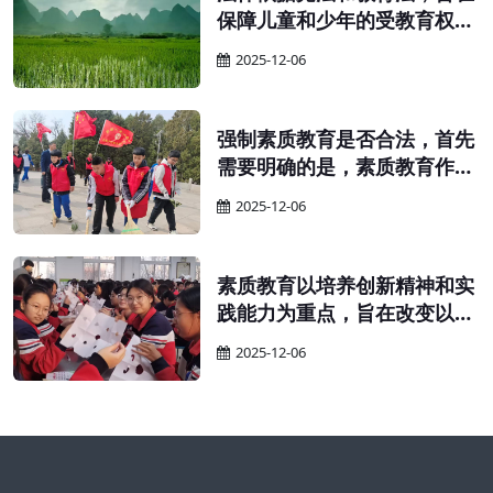
保障儿童和少年的受教育权
利，提高国民素质。 为保障适
2025-12-06
龄儿童、少年接受义务教育的
权利，确保义务教育的顺利实
施，并提升全民族的整体素
强制素质教育是否合法，首先
质，特依据宪法和教育法制定
需要明确的是，素质教育作为
本法。
义务教育的一部分，其实施应
2025-12-06
当遵循义务教育的相关规定。
素质教育以培养创新精神和实
践能力为重点，旨在改变以往
只重视书本知识、忽视实践能
2025-12-06
力的教育现象。在实施素质教
育的过程中，教师需要鼓励学
生自主学习、独立思考，并积
极保护他们的探索精神和创新
思维。