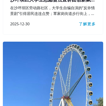
基层普法之路
在沙坪坝区劳动路社区，大学生自编自演的“反诈情
景剧”引得居民连连点赞；覃家岗街道步行街上，一
幅巨型“民法飞行棋”棋盘铺开，居民群众在游戏中
2025-12-30
了解更多
弄懂了遗嘱效力、高空抛物责任等法律知识