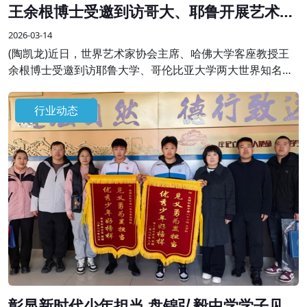
王余根博士受邀到访哥大、耶鲁开展艺术学
术交流
2026-03-14
(陶凯龙)近日，世界艺术家协会主席、哈佛大学客座教授王
余根博士受邀到访耶鲁大学、哥伦比亚大学两大世界知名高
校，开展系列艺术学术交流与分享活动，受到校方师生及国
际各界嘉宾的热烈欢迎。
行业动态
彰显新时代少年担当 盘锦弘毅中学学子见义