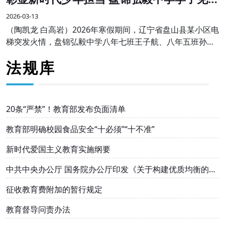
勇为受表彰
2026-03-13
（陶凯龙 白高岩）2026年寒假期间，辽宁省盘山县某小区电
梯突发火情，盘锦弘毅中学八年七班王子航、八年五班孙伟
航两名同学途经现场，临危不惧、沉着冷静，主动挺身而
法规库
出，熟练使用灭火器果断处置，成功将火情扑灭
20条“严禁”！教育部发布负面清单
教育部明确校园食品安全“十必须”“十不准”
新时代爱国主义教育实施纲要
中共中央办公厅 国务院办公厅印发《关于构建优质均衡的基
本公共教育服务体系的意见》
征收教育费附加的暂行规定
教育督导问责办法