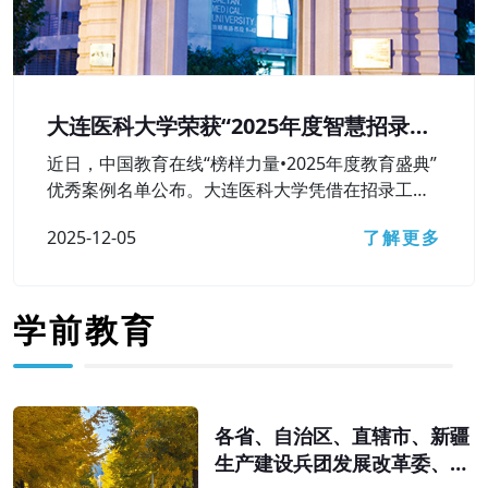
大连医科大学荣获“2025年度智慧招录较
好本科高校”奖
近日，中国教育在线“榜样力量•2025年度教育盛典”
优秀案例名单公布。大连医科大学凭借在招录工作
中对智慧招录相关技术工具的高水平运用及较好成
2025-12-05
了解更多
果，获评“2025年度智慧招录较好本科高校”荣誉称
号。
学前教育
各省、自治区、直辖市、新疆
生产建设兵团发展改革委、教