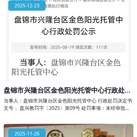
出办学许可范围，有下列行为之一的，由县级以上人民政府
2025-12-23
校外培训主管部门或者其他有关部门责令限期改正，并予以
警告;有违法所得的，退还所收费用后没收违法所得;情节严重
的，责令停止招收学员、吊销许
盘锦市兴隆台区金色阳光托管中心行政处罚
公示
当事人：盘锦市兴隆台区金色阳光托管中心 行政处罚决定书
文号： 盘兴教罚字〔2025〕第09号 处罚事项：未经审批擅
自举办学科类校外培训的违法行为 法律依据：依据《中华人
民共和国民办教育促进法》第六十四条、《校外培训行政处
罚暂行办法》第十七条的规定。对金色阳光托管中心作出责
2025-11-26