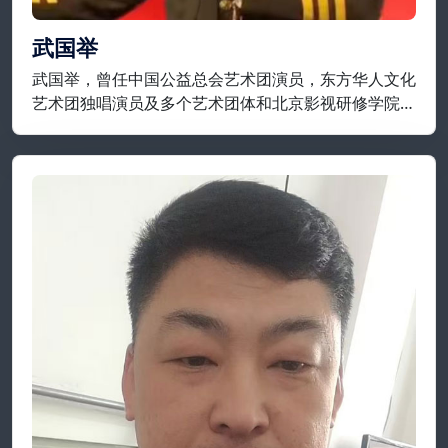
武国举
武国举，曾任中国公益总会艺术团演员，东方华人文化
艺术团独唱演员及多个艺术团体和北京影视研修学院等
担任要职；现为开国将军后代合唱团，将军艺术团，战
友艺术团特聘独唱演员，享誉实力派歌唱家一级演员；