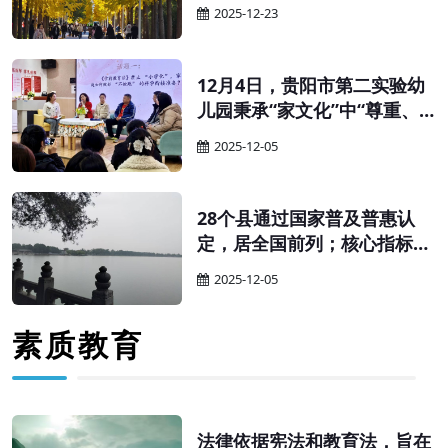
育厅（教委、教育局）、财政
2025-12-23
厅（局）：为贯彻落实《中华
人民共和国学前教育法》，更
好促进学前教育普及普惠安全
12月4日，贵阳市第二实验幼
优质发展，有效降低人民群众
儿园秉承“家文化”中“尊重、
保育教育成本，完善生育支持
和谐、互助”的核心特质，以
2025-12-05
政策体系，经商国家卫生健康
“科学幼小衔接”为核心，举办
委，现就完善幼儿园收费政策
家园共育主题沙龙。活动以
有关事项通知如下。
“家”为纽带搭建高效沟通桥
28个县通过国家普及普惠认
梁，让科学衔接的理念与实践
定，居全国前列；核心指标连
经验在互动中碰撞共鸣，为幼
续多年超全国平均水平——贵
2025-12-05
儿关键期成长筑牢坚实根基。
州学前教育的“强势崛起”，绝
非偶然，而是精准施策、久久
素质教育
为功的必然。其“强”的根源，
藏着三重关键密码。
法律依据宪法和教育法，旨在