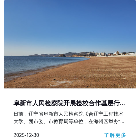
阜新市人民检察院开展检校合作基层行活
动
日前，辽宁省阜新市人民检察院联合辽宁工程技术
大学、团市委、市教育局等单位，在海州区举办“弘
扬宪法精神 护航青春成长——检校合作基层行”活
2025-12-30
了解更多
动，深入学习贯彻习近平法治思想，检校合作向基