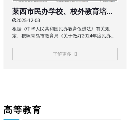
莱西市民办学校、校外教育培训
机构2024年度办学年检结果公示
2025-12-03
根据《中华人民共和国民办教育促进法》有关规
定、按照青岛市教育局《关于做好2024年度民办教
育机构年检工作的通知》（青教通字〔2025〕23
号）要求，莱西市教育和体育局对民办学校（民办
了解更多
中小学、职业学校）、校外教育培训机构2024年度
办学情况进行了年检
高等教育