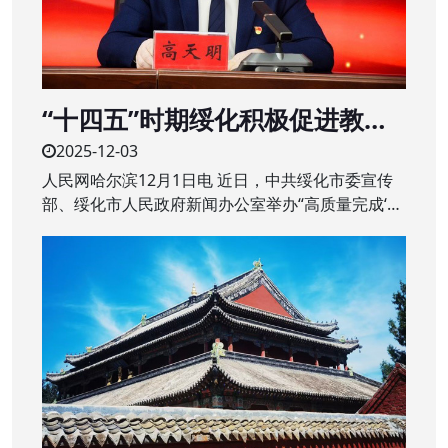
“十四五”时期绥化积极促进教育
质量提升 建设“家门口”的优质学
2025-12-03
校
人民网哈尔滨12月1日电 近日，中共绥化市委宣传
部、绥化市人民政府新闻办公室举办“高质量完成‘十
四五’规划”系列主题新闻发布会第二场，围绕绥化市
“十四五”时期教育改革发展成绩作专题发布。