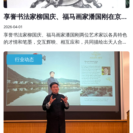
享誉书法家柳国庆、福马画家潘国刚在京联
袂创作精品画作
2026-04-01
享誉书法家柳国庆、福马画家潘国刚两位艺术家以各具特色
的才情和笔墨，交互辉映、相互应和，共同描绘出天人合一
的理想画卷，表达了艺术家对天地人和、美好祥和生活的祈
愿，抒发新时代的“精气神”。
行业动态