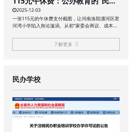
115元午休费：公办教育的“民生
账”不能是“糊涂账”
2025-12-03
一张115元的午休费支付截图，让河南洛阳瀍河区君
河湾小学陷入舆论漩涡。从初“家委会商议、成本价
服务”的回应，到终“全额退费、追责问责”的处理，
这场看似不大的争议，触碰了公众对公办教育公益
了解更多
属性的核心关切，义务教育阶段，本应普惠的校园
服务，岂能成为需要家长额外买单的“收费项目”？
民办学校