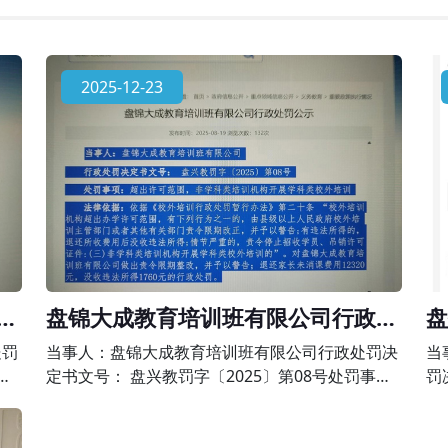
2025-12-23
政
盘锦大成教育培训班有限公司行政处
盘
罚公示
政
处罚
当事人：盘锦大成教育培训班有限公司行政处罚决
当
事
定书文号： 盘兴教罚字〔2025〕第08号处罚事
罚
科类
项：超出许可范围，非学科类培训机构开展学科类
事
暂行
校外培训法律依据：依据《校外培训行政处罚暂行
为 法律依据：依据《中华人民共和国民办教育促进
办法》第二十条 “校外培训机构超出办学许可范
法