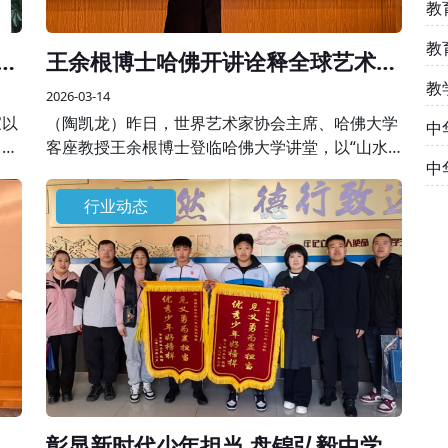
教
教
刚
王余根博士哈佛开讲诠释全球艺术美
学
教
2026-03-14
家以
（陶凯龙）昨日，世界艺术家协会主席、哈佛大学
中
，共
客座教授王余根博士登临哈佛大学讲堂，以“山水
中
对天
之间”为核心主题开展专题学术授课，将自身数十
精
年艺术积淀与世界大同、世界和平的美学思想融于
行业动态
一堂，为全球学界、艺术界同仁呈现了一场跨越边
界的艺术盛宴。
展
彰显新时代少年担当 盘锦弘毅中学