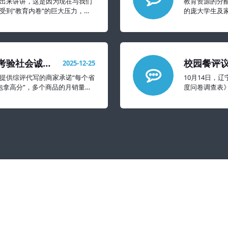
出来讲讲，这是因为现在与我们
教育资源的分
受到“教育内卷”的巨大压力，抑
的庞大学生及
象的还要严重很多。
考验社会诚信
校园餐评议
2025-12-25
太难看
提供综评代写的商家承诺“每个省
10月14日，
过包拿高分”，多个商品的月销量达
度问卷调查表
不满意的都擦