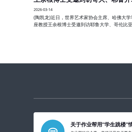
艺术学术交流
2026-03-14
(陶凯龙)近日，世界艺术家协会主席、哈佛大学
座教授王余根博士受邀到访耶鲁大学、哥伦比
学两大世界知名高校，开展系列艺术学术交流
享活动，受到校方师生及国际各界嘉宾的热烈
迎。
关于作业帮用“学生跳楼”
的教育警示