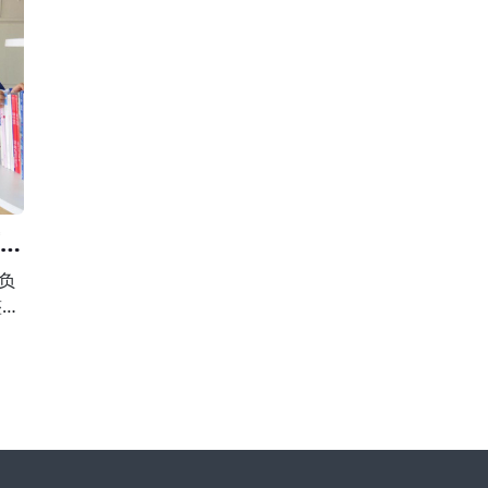
校外
围，有下列行为之一的，由县级以上人民政府校外
第
，并
培训主管部门或者其他有关部门责令限期改正，并
止
违法
予以警告;有违法所得的，退还所收费用后没收违法
用
所得;情节严重的，责令停止招收学员、吊销许
育局
负
整治
向违