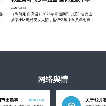
学子见义勇为受表彰
2026-03-13
客
（陶凯龙 白高岩）2026年寒假期间，辽宁省盘山
亚大
县某小区电梯突发火情，盘锦弘毅中学八年七班王
与分
子航、八年五班孙伟航两名同学途经现场，临危不
欢
惧、沉着冷静，主动挺身而出，熟练使用灭火器果
断处置，成功将火情扑灭
网络舆情
情节出题事件
关于12月
2025-12-25
置建议