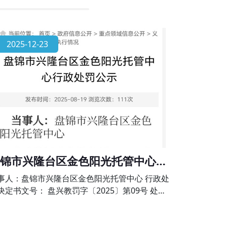
2025-12-23
锦市兴隆台区金色阳光托管中心行
处罚公示
事人：盘锦市兴隆台区金色阳光托管中心 行政处
决定书文号： 盘兴教罚字〔2025〕第09号 处罚
项：未经审批擅自举办学科类校外培训的违法行
》第六十四条、《校外培训行政处罚暂行办法》