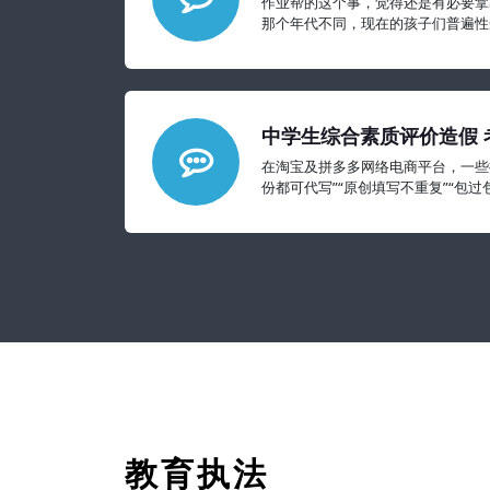
作业帮的这个事，觉得还是有必要拿
那个年代不同，现在的孩子们普遍性
郁、焦虑等心理问题可能要比我们想
中学生综合素质评价造假 
与契约精神
在淘宝及拼多多网络电商平台，一些
份都可代写”“原创填写不重复”“包
500多份，形成一种产业
教育执法