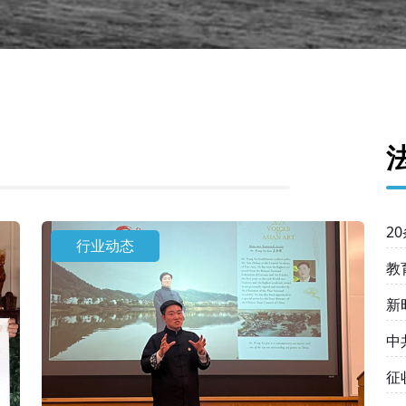
2
行业动态
教
新
中
均
征