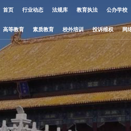
首页
行业动态
法规库
教育执法
公办学校
高等教育
素质教育
校外培训
投诉维权
网