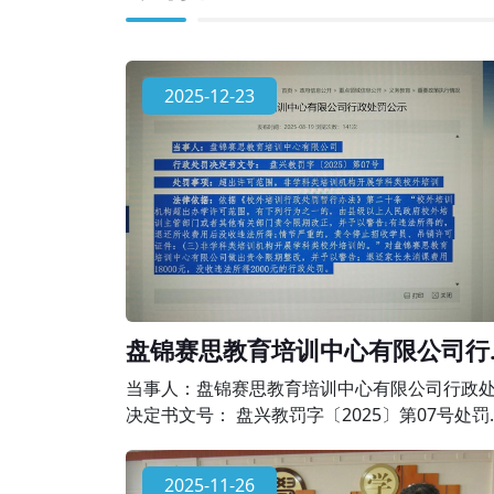
2025-12-23
盘锦赛思教育培训中心有限公司行
处罚公示
当事人：盘锦赛思教育培训中心有限公司行政
决定书文号： 盘兴教罚字〔2025〕第07号处罚
项：超出许可范围，非学科类培训机构开展学
校外培训法律依据：依据《校外培训行政处罚
2025-11-26
办法》第二十条 “校外培训机构超出办学许可范