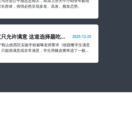
配与社会公平感息息相关，再加上涉大中小幼全年龄段
家长群体，舆情必然呈现多发、高发、频发态势。
只允许满意 这道选择题吃相
2025-12-25
辽宁鞍山铁西区实验学校被曝老师要求《校园餐学生满意
》只能填满意或非常满意，学生用橡皮擦将选了一般和
掉。