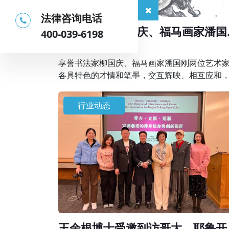
法律咨询电话
享誉书法家柳国庆、福马画家潘国
400-039-6198
在京联袂创作精品画作
2026-04-01
享誉书法家柳国庆、福马画家潘国刚两位艺术
各具特色的才情和笔墨，交互辉映、相互应和
同描绘出天人合一的理想画卷，表达了艺术家
地人和、美好祥和生活的祈愿，抒发新时代的“
行业动态
气神”。
王余根博士受邀到访哥大、耶鲁开