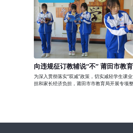
围，有下列行为之一的，由县级以上人民政府
培训主管部门或者其他有关部门责令限期改正
予以警告;有违法所得的，退还所收费用后没收
所得;情节严重的，责令停止招收学员、吊销
向违规征订教辅说“不” 莆田市教
组织开展专项整治行动
为深入贯彻落实“双减”政策，切实减轻学生课业
担和家长经济负担，莆田市市教育局开展专项
行动，完善落实进校教辅统一征订机制，坚决
规征订教辅说“不”。